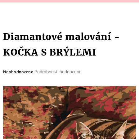
Diamantové malování -
KOČKA S BRÝLEMI
Průměrné
Podrobnosti hodnocení
Neohodnoceno
hodnocení
produktu
je
0,0
z
5
hvězdiček.