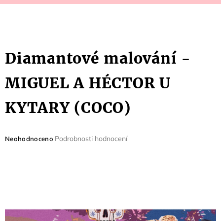
Diamantové malování -
MIGUEL A HÉCTOR U
KYTARY (COCO)
Průměrné
Podrobnosti hodnocení
Neohodnoceno
hodnocení
produktu
je
0,0
z
5
hvězdiček.