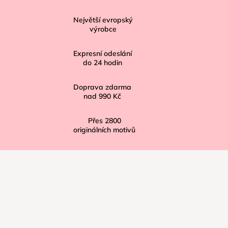
p
Největší evropský
a
výrobce
t
í
Expresní odeslání
do
24
hodin
Doprava zdarma
nad
990 Kč
Přes
2800
originálních motivů