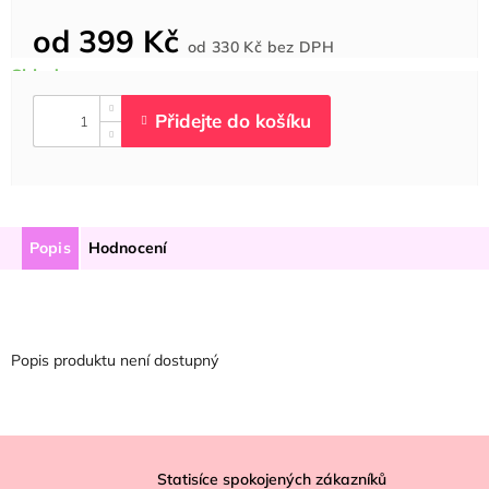
od
399 Kč
Měrná
od
330 Kč
bez DPH
cena:
Popis
Hodnocení
Popis produktu není dostupný
Z
á
Statisíce spokojených zákazníků