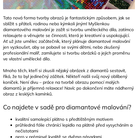
Tato nová forma tvorby obrazů je fantastickým způsobem, jak se
sblížit s přáteli, rodinou nebo kýmkoli jiným! Myšlenkou
diamantového malování je zažít si tvorbu uměleckého díla, zatímco
relaxujete a věnujete se činnosti, která je kreativní a uspokojující.
Ať už jste umělec začátečník, který plánuje diamantové malování
jen vyzkoušet, aby se pobavil se svými dětmi, nebo zkušený
profesionální malíř, zamilujete si tvorbu obrázků a jejich proměnu
ve vlastní umělecké dílo.
Mnoho těch, kteří si zkusili nějaký obrázek z diamantů sestavit,
říká, že to byl jedinečný zážitek. Někteří našli svůj nový oblíbený
koníček. Není divu – práce na tvorbě obrazu pomocí malých
diamantů je příjemná relaxace! Navíc po dokončení máte nádherný
obraz z lesklých kamínků.
Co najdete v sadě pro diamantové malování?
kvalitní samolepící plátno s předtištěným motivem
průhledná fólie chránící lepidlo na plátně před vysycháním a
nečistotami
pero v prémiové kvalitě se dvěma násadami