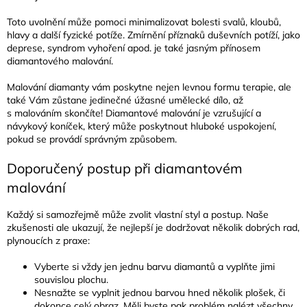
Toto uvolnění může pomoci minimalizovat bolesti svalů, kloubů,
hlavy a další fyzické potíže. Zmírnění příznaků duševních potíží, jako
deprese, syndrom vyhoření apod. je také jasným přínosem
diamantového malování.
Malování diamanty vám poskytne nejen levnou formu terapie, ale
také Vám zůstane jedinečné úžasné umělecké dílo, až
s malováním skončíte! Diamantové malování je vzrušující a
návykový koníček, který může poskytnout hluboké uspokojení,
pokud se provádí správným způsobem.
Doporučený postup při diamantovém
malování
Každý si samozřejmě může zvolit vlastní styl a postup. Naše
zkušenosti ale ukazují, že nejlepší je dodržovat několik dobrých rad,
plynoucích z praxe:
Vyberte si vždy jen jednu barvu diamantů a vyplňte jimi
souvislou plochu.
Nesnažte se vyplnit jednou barvou hned několik plošek, či
dokonce celý obraz. Měli byste pak problém nalézt všechny