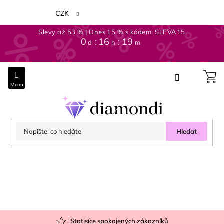
Přejít
na
CZK
obsah
Slevy až 53 % | Dnes 15 % s kódem: SLEVA15
0
:
16
:
19
d
h
m
Hledat
Statisíce spokojených zákazníků