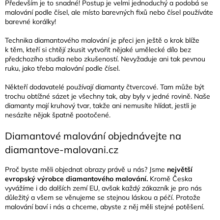
Především je to snadné! Postup je velmi jednoduchý a podobá se
malování podle čísel, ale místo barevných fixů nebo čísel používáte
barevné korálky!
Technika diamantového malování je přeci jen ještě o krok blíže
k těm, kteří si chtějí zkusit vytvořit nějaké umělecké dílo bez
předchozího studia nebo zkušeností. Nevyžaduje ani tak pevnou
ruku, jako třeba malování podle čísel.
Někteří dodavatelé používají diamanty čtvercové. Tam může být
trochu obtížné sázet je všechny tak, aby byly v jedné rovině. Naše
diamanty mají kruhový tvar, takže ani nemusíte hlídat, jestli je
nesázíte nějak špatně pootočené.
Diamantové malování objednávejte na
diamantove-malovani.cz
Proč byste měli objednat obrazy právě u nás? Jsme
největší
evropský výrobce diamantového malování.
Kromě Česka
vyvážíme i do dalších zemí EU, avšak každý zákazník je pro nás
důležitý a všem se věnujeme se stejnou láskou a péčí. Protože
malování baví i nás a chceme, abyste z něj měli stejné potěšení.