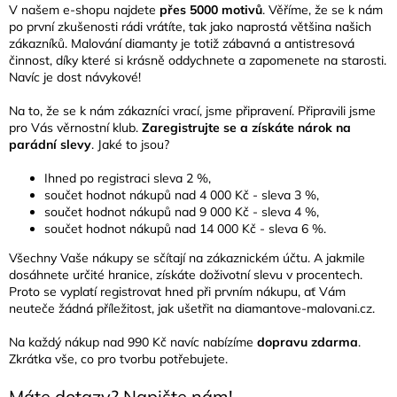
V našem e-shopu najdete
přes 5000 motivů
. Věříme, že se k nám
po první zkušenosti rádi vrátíte, tak jako naprostá většina našich
zákazníků. Malování diamanty je totiž zábavná a antistresová
činnost, díky které si krásně oddychnete a zapomenete na starosti.
Navíc je dost návykové!
Na to, že se k nám zákazníci vrací, jsme připravení. Připravili jsme
pro Vás věrnostní klub.
Zaregistrujte se a získáte nárok na
parádní slevy
. Jaké to jsou?
Ihned po registraci sleva 2 %,
součet hodnot nákupů nad 4 000 Kč - sleva 3 %,
součet hodnot nákupů nad 9 000 Kč - sleva 4 %,
součet hodnot nákupů nad 14 000 Kč - sleva 6 %.
Všechny Vaše nákupy se sčítají na zákaznickém účtu. A jakmile
dosáhnete určité hranice, získáte doživotní slevu v procentech.
Proto se vyplatí registrovat hned při prvním nákupu, ať Vám
neuteče žádná příležitost, jak ušetřit na diamantove-malovani.cz.
Na každý nákup nad 990 Kč navíc nabízíme
dopravu zdarma
.
Zkrátka vše, co pro tvorbu potřebujete.
Máte dotazy? Napište nám!