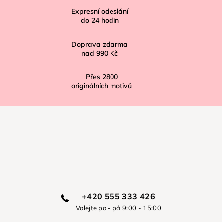
í
Expresní odeslání
do
24
hodin
Doprava zdarma
nad
990 Kč
Přes
2800
originálních motivů
+420 555 333 426
Volejte po - pá 9:00 - 15:00