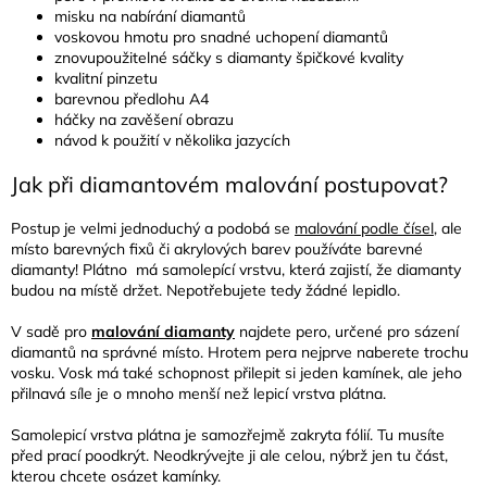
misku na nabírání diamantů
voskovou hmotu pro snadné uchopení diamantů
znovupoužitelné sáčky s diamanty špičkové kvality
kvalitní pinzetu
barevnou předlohu A4
háčky na zavěšení obrazu
návod k použití v několika jazycích
Jak při diamantovém malování postupovat?
Postup je velmi jednoduchý a podobá se
malování podle čísel
, ale
místo barevných fixů či akrylových barev používáte barevné
diamanty! Plátno má samolepící vrstvu, která zajistí, že diamanty
budou na místě držet. Nepotřebujete tedy žádné lepidlo.
V sadě pro
malování diamanty
najdete pero, určené pro sázení
diamantů na správné místo. Hrotem pera nejprve naberete trochu
vosku. Vosk má také schopnost přilepit si jeden kamínek, ale jeho
přilnavá síle je o mnoho menší než lepicí vrstva plátna.
Samolepicí vrstva plátna je samozřejmě zakryta fólií. Tu musíte
před prací poodkrýt. Neodkrývejte ji ale celou, nýbrž jen tu část,
kterou chcete osázet kamínky.