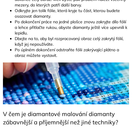
mezery, do kterých patří další barvy.
Odkryjte jen tolik fólie, která kryje tu část, kterou budete
osazovat diamanty.
Po dokončení práce na jedné plošce znovu zakryjte dílo fólií
a lehce přitlačte rukou, abyste diamanty ještě více upevnili k
lepidlu.
Dbejte na to, aby byl rozpracovaný obraz celý zakrytý fólií,
když jej nepoužíváte.
Po úplném dokončení odstraňte fólii zakrývající plátno a
obraz můžete vystavit.
V čem je diamantové malování diamanty
zábavnější a příjemnější než jiné techniky?