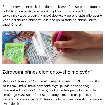
Perem tedy naberete jeden diamant, který přenesete na plátno a
položíte jej na místo, kam patří. Lepkavá vrstva na plátně zajistí, že
se kamínek z pera uchytí v místě dotyku. A pero je opět připraveno
k sebrání dalšího diamantu a k jeho přemístění na plátno. Takto
snadné to je!
Zdravotní přínos diamantového malování
Malování diamanty Vám umožní objevit v sobě umělce a zapojit se
do tvorby umění, které přirozeně zvyšuje Váš pocit pohody.
Diamantové malování může být dokonce terapeutické, protože
umožňuje mysli soustředit se na daný úkol a na nic jiného. Toto
zaměření na jedno ústřední téma uvolňuje stres v mysli a následně
uvolňuje tělo.