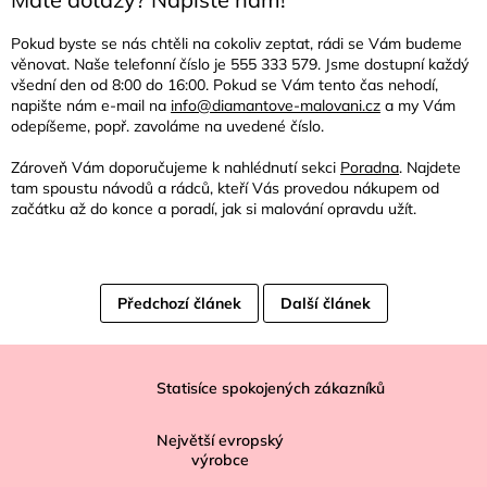
Pokud byste se nás chtěli na cokoliv zeptat, rádi se Vám budeme
věnovat. Naše telefonní číslo je 555 333 579. Jsme dostupní každý
všední den od 8:00 do 16:00. Pokud se Vám tento čas nehodí,
napište nám e-mail na
info@diamantove-malovani.cz
a my Vám
odepíšeme, popř. zavoláme na uvedené číslo.
Zároveň Vám doporučujeme k nahlédnutí sekci
Poradna
. Najdete
tam spoustu návodů a rádců, kteří Vás provedou nákupem od
začátku až do konce a poradí, jak si malování opravdu užít.
Předchozí článek
Další článek
Z
á
Statisíce spokojených zákazníků
p
Největší evropský
a
výrobce
t