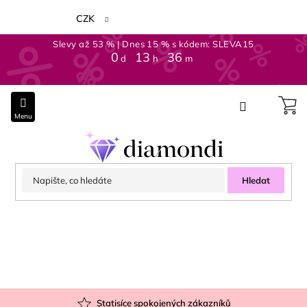
Přejít
na
CZK
obsah
Slevy až 53 % | Dnes 15 % s kódem: SLEVA15
0
:
13
:
36
d
h
m
Hledat
Statisíce spokojených zákazníků