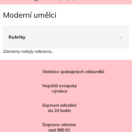
Moderní umělci
Rubriky
Záznamy nebyly nalezeny...
Z
á
Statisíce spokojených zákazníků
p
Největší evropský
a
výrobce
t
í
Expresní odeslání
do
24
hodin
Doprava zdarma
nad
990 Kč