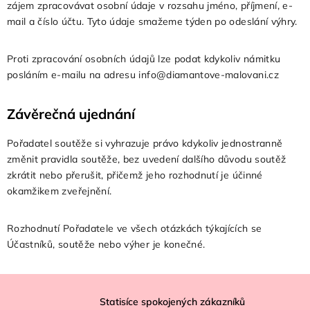
zájem zpracovávat osobní údaje v rozsahu jméno, příjmení, e-
mail a číslo účtu. Tyto údaje smažeme týden po odeslání výhry.
Proti zpracování osobních údajů lze podat kdykoliv námitku
posláním e-mailu na adresu
info@diamantove-malovani.cz
Závěrečná ujednání
Pořadatel soutěže si vyhrazuje právo kdykoliv jednostranně
změnit pravidla soutěže, bez uvedení dalšího důvodu soutěž
zkrátit nebo přerušit, přičemž jeho rozhodnutí je účinné
okamžikem zveřejnění.
Rozhodnutí Pořadatele ve všech otázkách týkajících se
Účastníků, soutěže nebo výher je konečné.
Z
á
Statisíce spokojených zákazníků