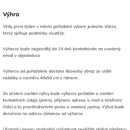
Výhra
Vždy první týden v měsíci pořadatel vybere jednoho vítěze,
který splňuje podmínky soutěže.
Výherce bude nejpozději do 14 dnů kontaktován na uvedený
email v objednávce
Výherce od pořadatele dostane libovolný obraz ze stálé
nabídky o rozměru 40x50 cm s rámem..
Za účelem zaslání výhry bude výherce požádán o zaslání
kontaktních údajů (jméno, příjmení, adresa, e-mail a telefonní
číslo) a to prostřednictvím postu e-mailové zprávy. Výhra bude
doručena na adresu získanou od výherce.
Účastníci nejsou oprávněni požadovat peněžité plnění výměnou