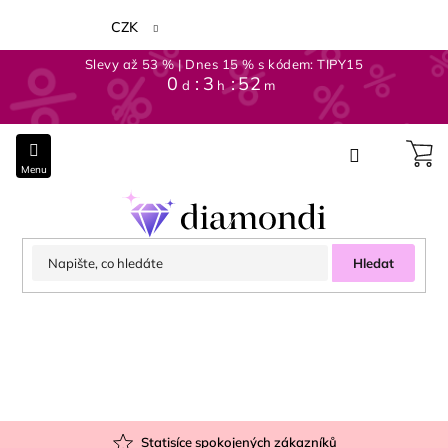
Přejít
na
CZK
obsah
Slevy až 53 % | Dnes 15 % s kódem: TIPY15
0
3
52
d
h
m
Hledat
Statisíce spokojených zákazníků