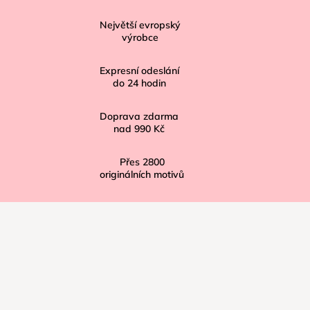
p
Největší evropský
a
výrobce
t
í
Expresní odeslání
do
24
hodin
Doprava zdarma
nad
990 Kč
Přes
2800
originálních motivů