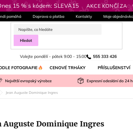
 Dnes 15 % s kódem: SLEVA15
AKCE KONČÍ ZA
ndi pomáhá
Doprava a platba
Kontakty
Moje objednávk
Hledat
Volejte pondělí - pátek 9:00 - 15:00
555 333 426
ODLE FOTOGRAFIE
CENOVÉ TRHÁKY
PŘÍSLUŠENSTVÍ
Největší evropský výrobce
Expresní odeslání do
24
h
Jean Auguste Dominique Ingres
n Auguste Dominique Ingres