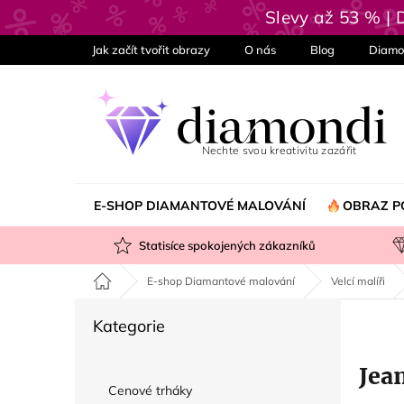
Přejít
Slevy až 53 % |
na
obsah
Jak začít tvořit obrazy
O nás
Blog
Diamo
E-SHOP DIAMANTOVÉ MALOVÁNÍ
OBRAZ P
Statisíce spokojených zákazníků
Domů
E-shop Diamantové malování
Velcí malíři
P
Přeskočit
Kategorie
o
kategorie
s
Jea
t
Cenové trháky