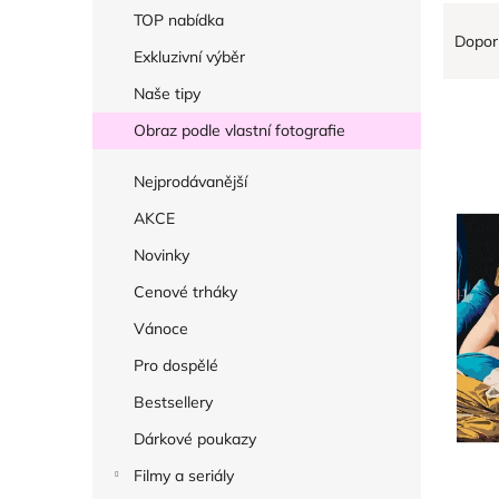
r
Ř
V
TOP nabídka
a
Dopor
a
ý
Exkluzivní výběr
n
z
p
Naše tipy
n
e
i
í
Obraz podle vlastní fotografie
n
s
p
í
p
Nejprodávanější
a
p
r
AKCE
n
r
o
e
Novinky
o
d
l
Cenové trháky
d
u
u
k
Vánoce
k
t
Pro dospělé
t
ů
Bestsellery
ů
Dárkové poukazy
Filmy a seriály