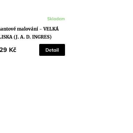
Skladem
antové malování - VELKÁ
ISKA (J. A. D. INGRES)
29 Kč
Detail
O
v
l
á
d