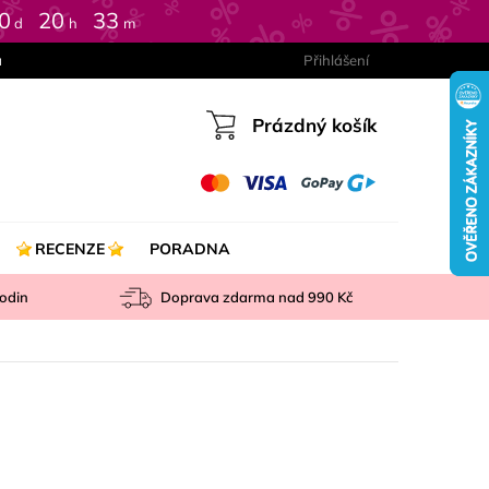
0
20
33
d
h
m
a
Přihlášení
Prázdný košík
Nákupní
košík
RECENZE
PORADNA
odin
Doprava zdarma nad
990 Kč