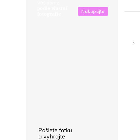
Váš obraz
podle vlastní
Nakupujte
fotografie
Pošlete fotku
a vyhrajte