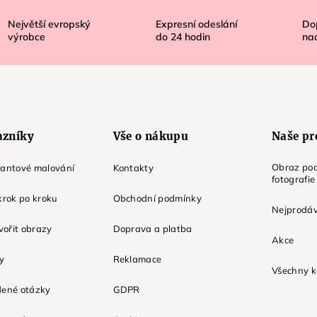
Největší evropský
Expresní odeslání
Do
výrobce
do
24
hodin
na
azníky
Vše o nákupu
Naše pr
Obraz pod
mantové malování
Kontakty
fotografie
krok po kroku
Obchodní podmínky
Nejprodáv
tvořit obrazy
Doprava a platba
Akce
ky
Reklamace
Všechny k
dené otázky
GDPR