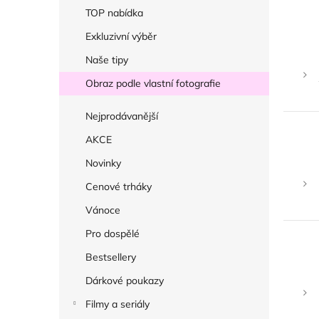
r
TOP nabídka
a
Exkluzivní výběr
n
Naše tipy
n
í
Obraz podle vlastní fotografie
p
Nejprodávanější
a
AKCE
n
e
Novinky
l
Cenové trháky
Vánoce
Pro dospělé
Bestsellery
Dárkové poukazy
Filmy a seriály