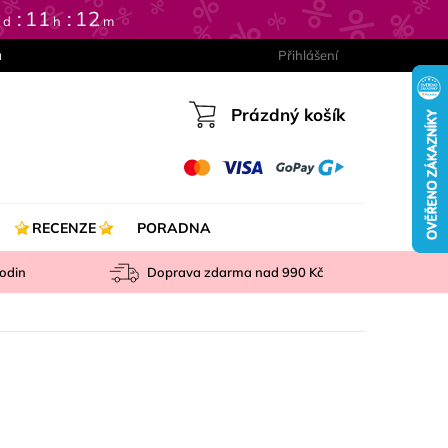
0
11
12
d
h
m
a
Přihlášení
Prázdný košík
Nákupní
košík
RECENZE
PORADNA
odin
Doprava zdarma nad
990 Kč