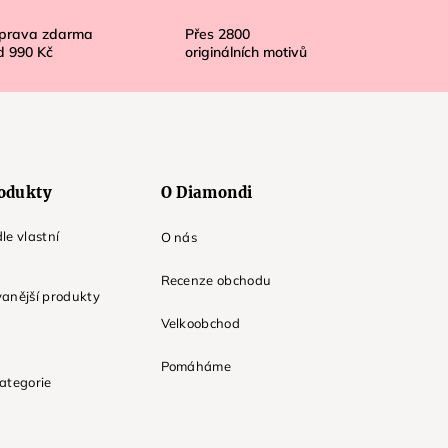
prava zdarma
Přes
2800
d
990 Kč
originálních motivů
odukty
O Diamondi
le vlastní
O nás
Recenze obchodu
anější produkty
Velkoobchod
Pomáháme
ategorie