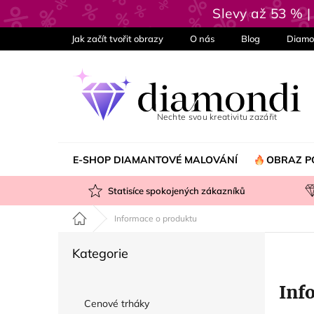
Přejít
Slevy až 53 % 
na
obsah
Jak začít tvořit obrazy
O nás
Blog
Diamo
E-SHOP DIAMANTOVÉ MALOVÁNÍ
OBRAZ P
Statisíce spokojených zákazníků
Domů
Informace o produktu
P
Přeskočit
Kategorie
o
kategorie
s
Inf
t
Cenové trháky