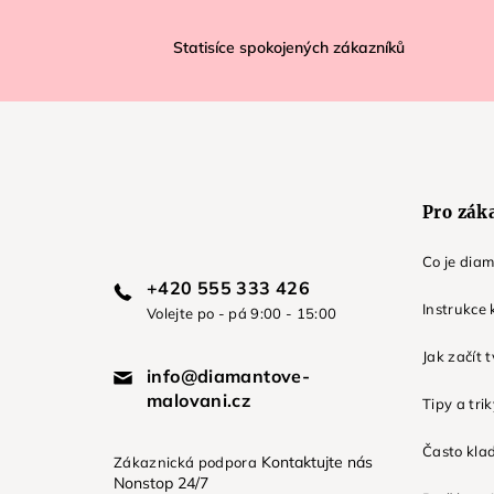
Z
á
Statisíce spokojených zákazníků
p
a
t
í
Pro zák
Co je dia
+420 555 333 426
Instrukce 
Volejte po - pá 9:00 - 15:00
Jak začít 
info@diamantove-
malovani.cz
Tipy a tri
Často kla
Kontaktujte nás
Zákaznická podpora
Nonstop 24/7