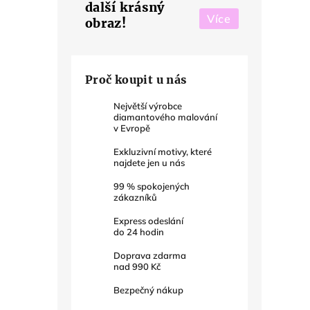
další krásný
Více
obraz!
Proč koupit u nás
Největší výrobce
diamantového malování
v Evropě
Exkluzivní motivy, které
najdete jen u nás
99
% spokojených
zákazníků
Express odeslání
do
24
hodin
Doprava zdarma
nad
990 Kč
Bezpečný nákup