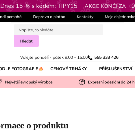
| Dnes 15 % s kódem: TIPY15
AKCE KONČÍ ZA
ndi pomáhá
Doprava a platba
Kontakty
Moje objednávk
Hledat
Volejte pondělí - pátek 9:00 - 15:00
555 333 426
ODLE FOTOGRAFIE
CENOVÉ TRHÁKY
PŘÍSLUŠENSTVÍ
Největší evropský výrobce
Expresní odeslání do
24
h
ormace o produktu