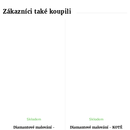
Průměrné
Skladem
Skladem
hodnocení
produktu
Diamantové malování -
Diamantové malování - KOTĚ