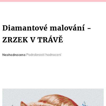
Diamantové malování -
ZRZEK V TRÁVĚ
Průměrné
Podrobnosti hodnocení
Neohodnoceno
hodnocení
produktu
je
0,0
z
5
hvězdiček.