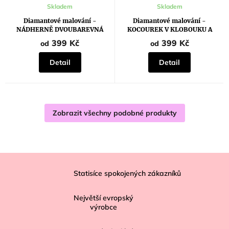
Skladem
Skladem
Diamantové malování -
Diamantové malování -
NÁDHERNĚ DVOUBAREVNÁ
KOCOUREK V KLOBOUKU A
KOČKA
JEŘABINY
399 Kč
399 Kč
od
od
Detail
Detail
Zobrazit všechny podobné produkty
Z
á
Statisíce spokojených zákazníků
p
Největší evropský
a
výrobce
t