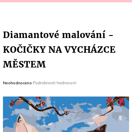
Diamantové malování -
KOČIČKY NA VYCHÁZCE
MĚSTEM
Průměrné
Podrobnosti hodnocení
Neohodnoceno
hodnocení
produktu
je
0,0
z
5
hvězdiček.