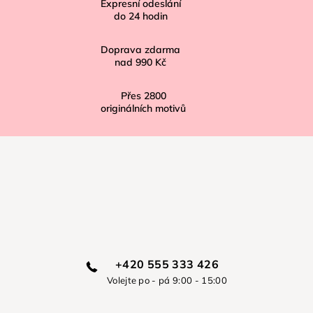
í
Expresní odeslání
do
24
hodin
Doprava zdarma
nad
990 Kč
Přes
2800
originálních motivů
+420 555 333 426
Volejte po - pá 9:00 - 15:00