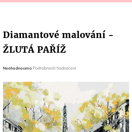
Diamantové malování -
ŽLUTÁ PAŘÍŽ
Průměrné
Podrobnosti hodnocení
Neohodnoceno
hodnocení
produktu
je
0,0
z
5
hvězdiček.