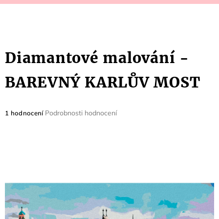
Diamantové malování -
BAREVNÝ KARLŮV MOST
Průměrné
Podrobnosti hodnocení
1 hodnocení
hodnocení
produktu
je
5,0
z
5
hvězdiček.