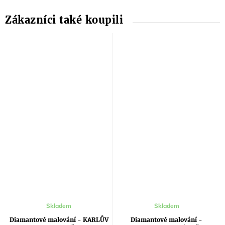
Průměrné
Skladem
Skladem
hodnocení
produktu
Diamantové malování - KARLŮV
Diamantové malování -