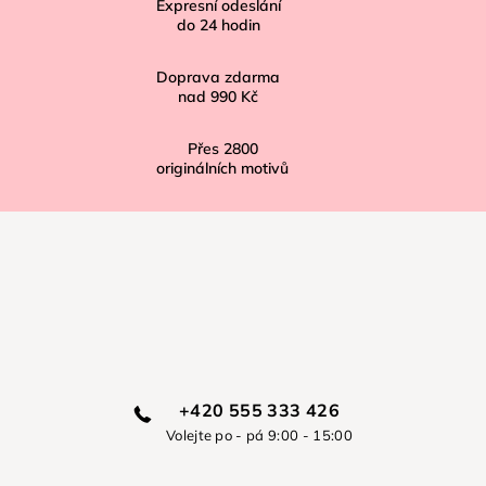
í
Expresní odeslání
do
24
hodin
Doprava zdarma
nad
990 Kč
Přes
2800
originálních motivů
+420 555 333 426
Volejte po - pá 9:00 - 15:00