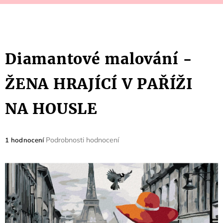
Diamantové malování -
ŽENA HRAJÍCÍ V PAŘÍŽI
NA HOUSLE
Průměrné
Podrobnosti hodnocení
1 hodnocení
hodnocení
produktu
je
5,0
z
5
hvězdiček.