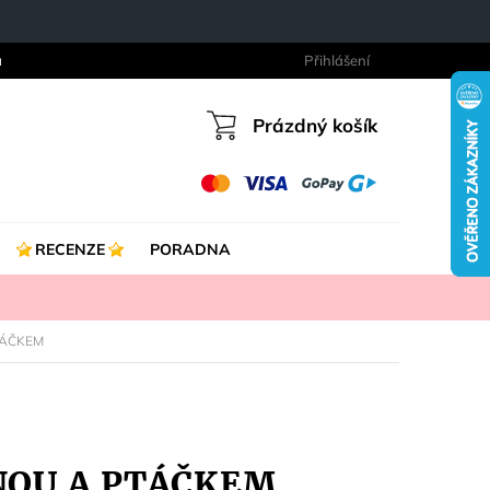
a
Přihlášení
Prázdný košík
Nákupní
košík
RECENZE
PORADNA
TÁČKEM
INOU A PTÁČKEM