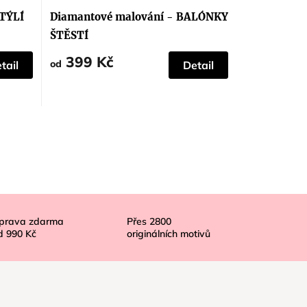
TÝLÍ
Diamantové malování - BALÓNKY
ŠTĚSTÍ
399 Kč
od
tail
Detail
prava zdarma
Přes
2800
d
990 Kč
originálních motivů