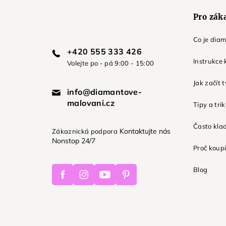
Pro zák
Co je dia
+420 555 333 426
Instrukce 
Volejte po - pá 9:00 - 15:00
Jak začít 
info@diamantove-
malovani.cz
Tipy a tri
Často kla
Kontaktujte nás
Zákaznická podpora
Nonstop 24/7
Proč koupi
Facebook
Instagram
Youtube
Pinterest
Blog