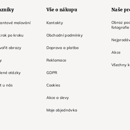
azníky
Vše o nákupu
Naše pr
Obraz pod
mantové malování
Kontakty
fotografie
krok po kroku
Obchodní podmínky
Nejprodáv
tvořit obrazy
Doprava a platba
Akce
ky
Reklamace
Všechny k
dené otázky
GDPR
t u nás
Cookies
Akce a slevy
Moje objednávka