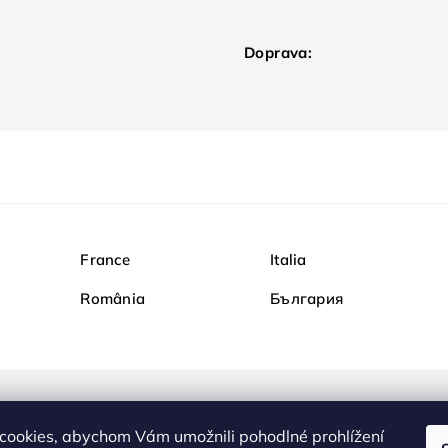
Doprava:
France
Italia
România
България
Nakupujte na Diamondi b
cookies, abychom Vám umožnili pohodlné prohlížení