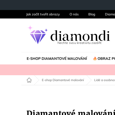
Přejít
na
obsah
Jak začít tvořit obrazy
O nás
Blog
Diamo
E-SHOP DIAMANTOVÉ MALOVÁNÍ
OBRAZ P
Domů
E-shop Diamantové malování
Lidé a osobnos
Diamantové malován