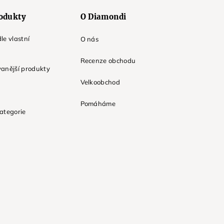
odukty
O Diamondi
le vlastní
O nás
Recenze obchodu
anější produkty
Velkoobchod
Pomáháme
ategorie