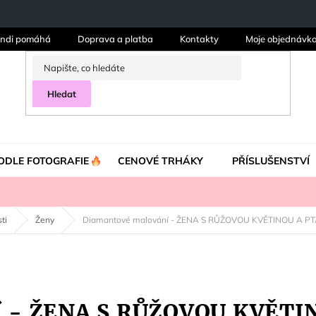
ndi pomáhá
Doprava a platba
Kontakty
Moje objednávk
Hledat
ODLE FOTOGRAFIE
CENOVÉ TRHÁKY
PŘÍSLUŠENSTVÍ
ti
Ženy
Diamantové malování - ŽENA S RŮŽOVOU KVĚTINOU A P
í - ŽENA S RŮŽOVOU KVĚT