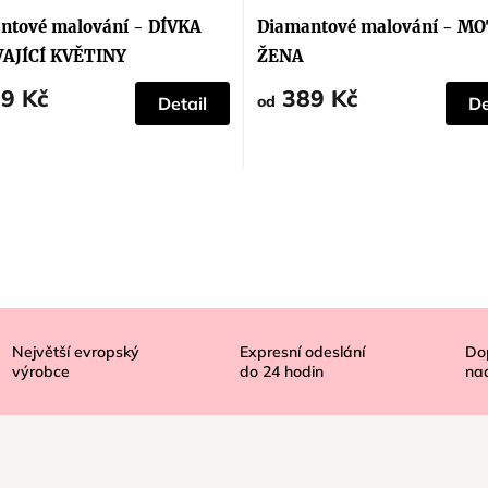
hodnocení
produktu
ntové malování - DÍVKA
Diamantové malování - MO
je
5,0
AJÍCÍ KVĚTINY
ŽENA
z
5
9 Kč
389 Kč
hvězdiček.
od
Detail
De
Největší evropský
Expresní odeslání
Do
výrobce
do
24
hodin
na