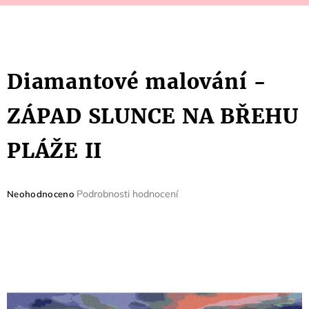
Diamantové malování -
ZÁPAD SLUNCE NA BŘEHU
PLÁŽE II
Průměrné
Podrobnosti hodnocení
Neohodnoceno
hodnocení
produktu
je
0,0
z
5
hvězdiček.