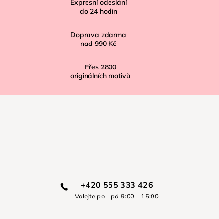
í
Expresní odeslání
do
24
hodin
Doprava zdarma
nad
990 Kč
Přes
2800
originálních motivů
+420 555 333 426
Volejte po - pá 9:00 - 15:00