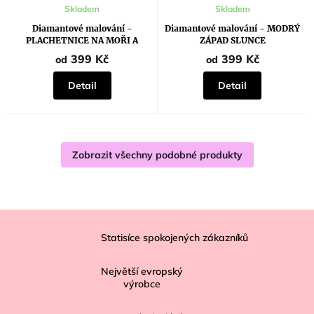
Skladem
Skladem
Diamantové malování -
Diamantové malování - MODRÝ
PLACHETNICE NA MOŘI A
ZÁPAD SLUNCE
LETÍCÍ RACEK
399 Kč
399 Kč
od
od
Detail
Detail
Zobrazit všechny podobné produkty
Z
á
Statisíce spokojených zákazníků
p
Největší evropský
a
výrobce
t