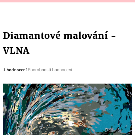
Diamantové malování -
VLNA
Průměrné
Podrobnosti hodnocení
1 hodnocení
hodnocení
produktu
je
5,0
z
5
hvězdiček.