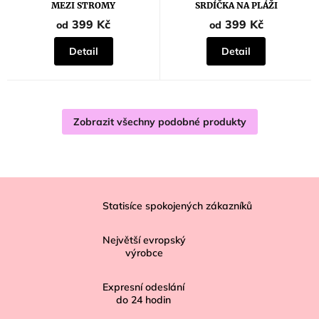
MEZI STROMY
SRDÍČKA NA PLÁŽI
399 Kč
399 Kč
od
od
Detail
Detail
Zobrazit všechny podobné produkty
Z
á
Statisíce spokojených zákazníků
p
Největší evropský
a
výrobce
t
í
Expresní odeslání
do
24
hodin