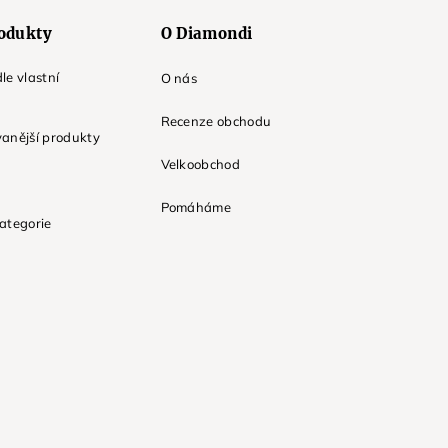
odukty
O Diamondi
le vlastní
O nás
Recenze obchodu
anější produkty
Velkoobchod
Pomáháme
ategorie