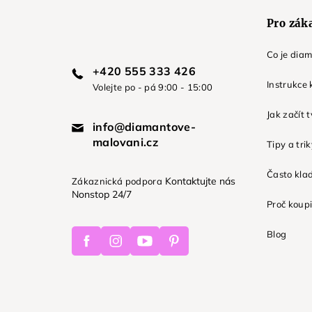
Pro zák
Co je dia
+420 555 333 426
Instrukce 
Volejte po - pá 9:00 - 15:00
Jak začít 
info@diamantove-
malovani.cz
Tipy a tri
Často kla
Kontaktujte nás
Zákaznická podpora
Nonstop 24/7
Proč koupi
Facebook
Instagram
Youtube
Pinterest
Blog