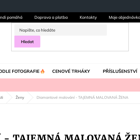
ndi pomáhá
Doprava a platba
Kontakty
Moje objednávk
Hledat
ODLE FOTOGRAFIE
CENOVÉ TRHÁKY
PŘÍSLUŠENSTVÍ
ti
Ženy
Diamantové malování - TAJEMNÁ MALOVANÁ ŽENA
ní - TAJEMNÁ MALOVANÁ Ž