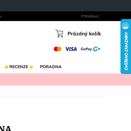
a
Přihlášení
Prázdný košík
Nákupní
košík
RECENZE
PORADNA
ENA