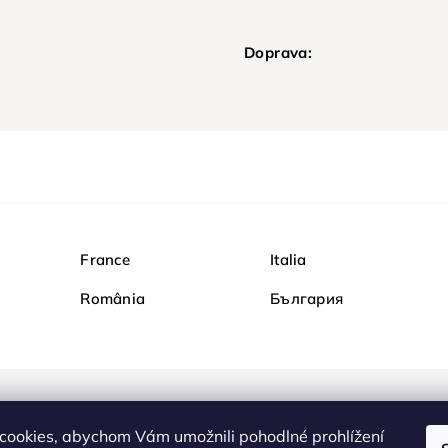
Doprava:
France
Italia
România
България
Nakupujte na Diamondi b
cookies, abychom Vám umožnili pohodlné prohlížení