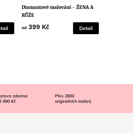
Diamantové malování - ŽENA A
RŮŽE
399 Kč
od
tail
Detail
prava zdarma
Přes
2800
d
990 Kč
originálních motivů