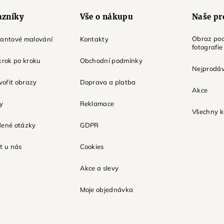
azníky
Vše o nákupu
Naše pr
Obraz pod
mantové malování
Kontakty
fotografie
krok po kroku
Obchodní podmínky
Nejprodáv
tvořit obrazy
Doprava a platba
Akce
ky
Reklamace
Všechny k
dené otázky
GDPR
t u nás
Cookies
Akce a slevy
Moje objednávka