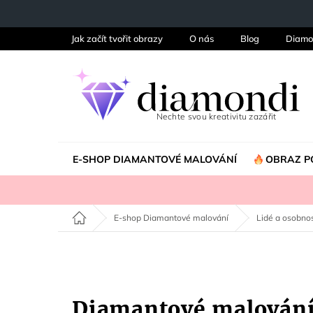
Přejít
na
obsah
Jak začít tvořit obrazy
O nás
Blog
Diamo
E-SHOP DIAMANTOVÉ MALOVÁNÍ
OBRAZ P
Domů
E-shop Diamantové malování
Lidé a osobnos
Diamantové malová