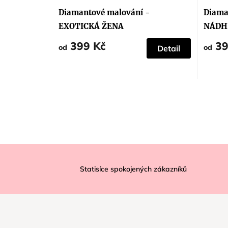
Diamantové malování -
Diama
EXOTICKÁ ŽENA
NÁDH
399 Kč
39
od
od
Detail
Z
á
Statisíce spokojených zákazníků
p
a
t
í