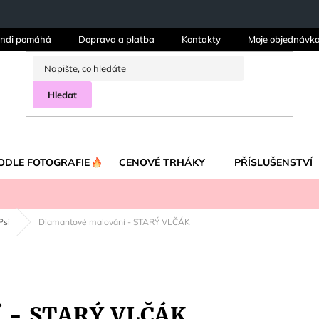
ndi pomáhá
Doprava a platba
Kontakty
Moje objednávk
Hledat
ODLE FOTOGRAFIE
CENOVÉ TRHÁKY
PŘÍSLUŠENSTVÍ
Psi
Diamantové malování - STARÝ VLČÁK
í - STARÝ VLČÁK