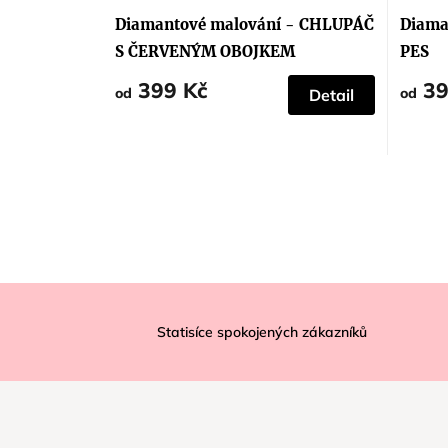
Diamantové malování - CHLUPÁČ
Diama
S ČERVENÝM OBOJKEM
PES
399 Kč
39
od
od
Detail
Z
á
Statisíce spokojených zákazníků
p
a
t
í