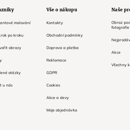
azníky
Vše o nákupu
Naše pr
Obraz pod
mantové malování
Kontakty
fotografie
krok po kroku
Obchodní podmínky
Nejprodáv
tvořit obrazy
Doprava a platba
Akce
ky
Reklamace
Všechny k
dené otázky
GDPR
t u nás
Cookies
Akce a slevy
Moje objednávka