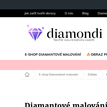
Přejít
na
obsah
Jak začít tvořit obrazy
O nás
Blog
Diamo
E-SHOP DIAMANTOVÉ MALOVÁNÍ
OBRAZ P
Domů
E-shop Diamantové malování
Zvířata
Diamantové malován