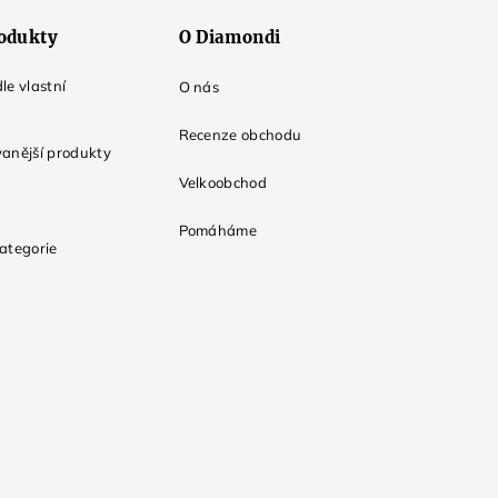
odukty
O Diamondi
le vlastní
O nás
Recenze obchodu
anější produkty
Velkoobchod
Pomáháme
ategorie