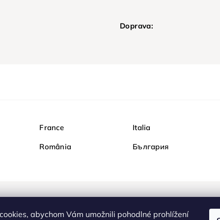
Doprava:
France
Italia
România
България
Nakupujte na Diamondi b
cookies, abychom Vám umožnili pohodlné prohlížení