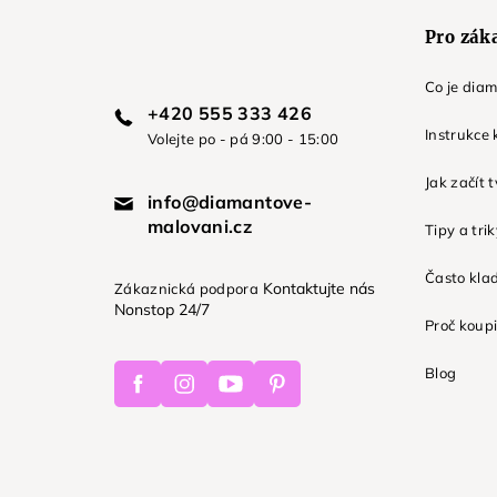
Pro zák
Co je dia
+420 555 333 426
Instrukce 
Volejte po - pá 9:00 - 15:00
Jak začít 
info@diamantove-
malovani.cz
Tipy a tri
Často kla
Kontaktujte nás
Zákaznická podpora
Nonstop 24/7
Proč koupi
Facebook
Instagram
Youtube
Pinterest
Blog