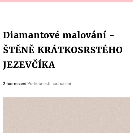
Diamantové malování -
ŠTĚNĚ KRÁTKOSRSTÉHO
JEZEVČÍKA
Průměrné
Podrobnosti hodnocení
2 hodnocení
hodnocení
produktu
je
5,0
z
5
hvězdiček.