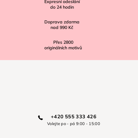
í
Expresní odeslání
do
24
hodin
Doprava zdarma
nad
990 Kč
Přes
2800
originálních motivů
+420 555 333 426
Volejte po - pá 9:00 - 15:00