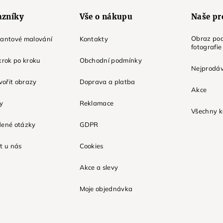
azníky
Vše o nákupu
Naše pr
Obraz pod
mantové malování
Kontakty
fotografie
krok po kroku
Obchodní podmínky
Nejprodáv
tvořit obrazy
Doprava a platba
Akce
ky
Reklamace
Všechny k
dené otázky
GDPR
t u nás
Cookies
Akce a slevy
Moje objednávka