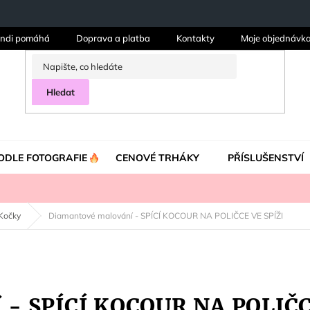
ndi pomáhá
Doprava a platba
Kontakty
Moje objednávk
Hledat
ODLE FOTOGRAFIE
CENOVÉ TRHÁKY
PŘÍSLUŠENSTVÍ
Kočky
Diamantové malování - SPÍCÍ KOCOUR NA POLIČCE VE SPÍŽI
 - SPÍCÍ KOCOUR NA POLIČC