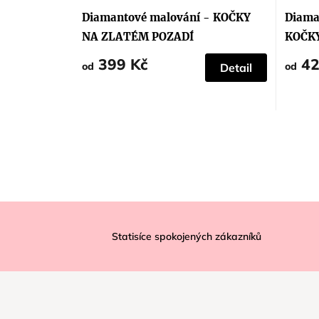
Diamantové malování - KOČKY
Diama
NA ZLATÉM POZADÍ
KOČK
399 Kč
42
od
od
Detail
Z
á
Statisíce spokojených zákazníků
p
a
t
í