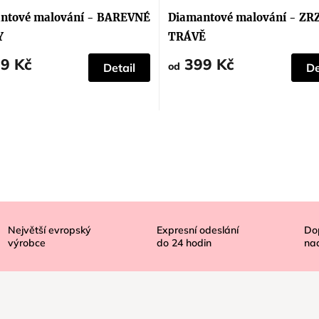
ntové malování - BAREVNÉ
Diamantové malování - ZR
Y
TRÁVĚ
9 Kč
399 Kč
od
Detail
De
Největší evropský
Expresní odeslání
Do
výrobce
do
24
hodin
na