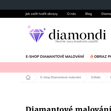
Přejít
na
obsah
Jak začít tvořit obrazy
O nás
Blog
Diamo
E-SHOP DIAMANTOVÉ MALOVÁNÍ
OBRAZ P
Domů
E-shop Diamantové malování
Zvířata
Diamantové malování