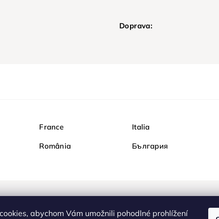
Doprava:
France
Italia
România
България
Nakupujte na Diamondi b
cookies, abychom Vám umožnili pohodlné prohlížení