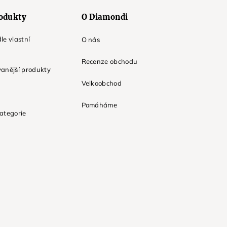
odukty
O Diamondi
le vlastní
O nás
Recenze obchodu
anější produkty
Velkoobchod
Pomáháme
ategorie