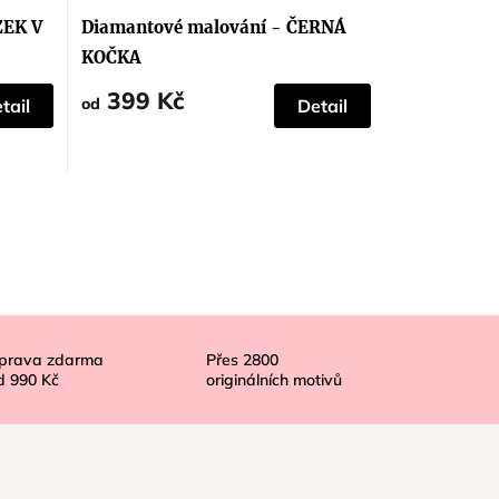
hodnocení
produktu
ZEK V
Diamantové malování - ČERNÁ
je
5,0
KOČKA
z
5
399 Kč
hvězdiček.
od
tail
Detail
prava zdarma
Přes
2800
d
990 Kč
originálních motivů