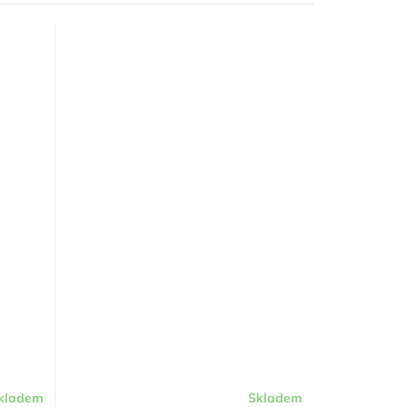
kladem
Skladem
Průměrné