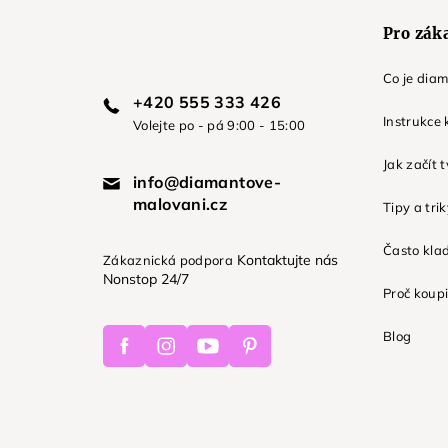
Pro zák
Co je dia
+420 555 333 426
Instrukce 
Volejte po - pá 9:00 - 15:00
Jak začít 
info@diamantove-
malovani.cz
Tipy a tri
Často kla
Kontaktujte nás
Zákaznická podpora
Nonstop 24/7
Proč koupi
Facebook
Instagram
Youtube
Pinterest
Blog