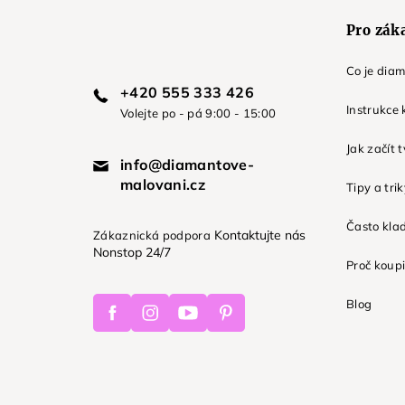
Pro zák
Co je dia
+420 555 333 426
Instrukce 
Volejte po - pá 9:00 - 15:00
Jak začít 
info@diamantove-
malovani.cz
Tipy a tri
Často kla
Kontaktujte nás
Zákaznická podpora
Nonstop 24/7
Proč koupi
Facebook
Instagram
Youtube
Pinterest
Blog