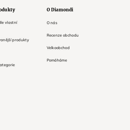
odukty
O Diamondi
le vlastní
O nás
Recenze obchodu
anější produkty
Velkoobchod
Pomáháme
ategorie