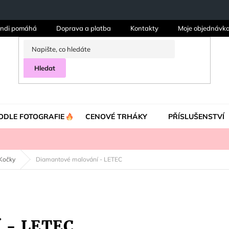
ndi pomáhá
Doprava a platba
Kontakty
Moje objednávk
Hledat
ODLE FOTOGRAFIE
CENOVÉ TRHÁKY
PŘÍSLUŠENSTVÍ
Kočky
Diamantové malování - LETEC
 - LETEC