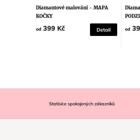
Diamantové malování - MAPA
Diama
KOČKY
PODZI
399 Kč
39
od
od
Detail
Z
á
Statisíce spokojených zákazníků
p
a
t
í