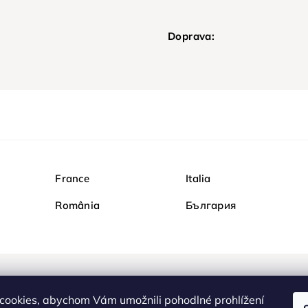
Doprava:
France
Italia
România
България
Nakupujte na Diamondi b
cookies, abychom Vám umožnili pohodlné prohlížení