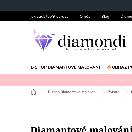
Přejít
na
obsah
Jak začít tvořit obrazy
O nás
Blog
Diamo
E-SHOP DIAMANTOVÉ MALOVÁNÍ
OBRAZ P
Domů
E-shop Diamantové malování
Zvířata
Diamantové malování