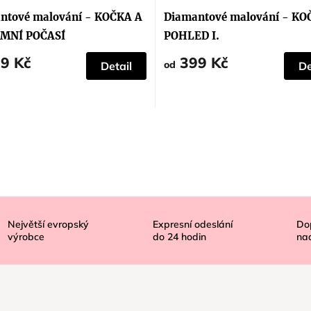
ntové malování - KOČKA A
Diamantové malování - KO
MNÍ POČASÍ
POHLED I.
9 Kč
399 Kč
od
Detail
De
Největší evropský
Expresní odeslání
Do
výrobce
do
24
hodin
na