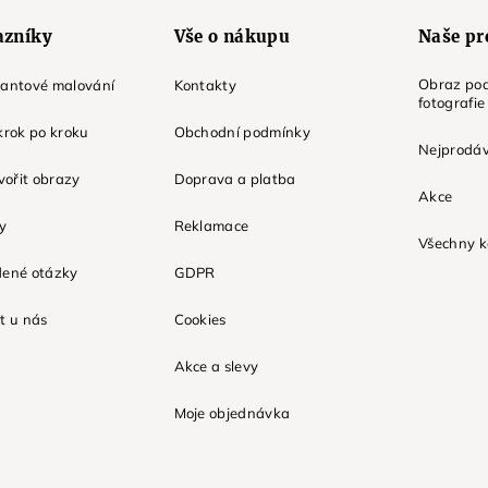
azníky
Vše o nákupu
Naše pr
Obraz pod
mantové malování
Kontakty
fotografie
krok po kroku
Obchodní podmínky
Nejprodáv
tvořit obrazy
Doprava a platba
Akce
ky
Reklamace
Všechny k
dené otázky
GDPR
t u nás
Cookies
Akce a slevy
Moje objednávka