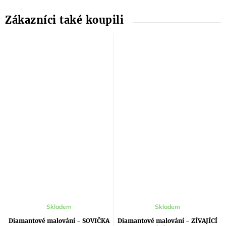
Průměrné
Skladem
Skladem
hodnocení
produktu
Diamantové malování - SOVIČKA
Diamantové malování - ZÍVAJÍCÍ