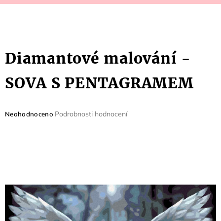
Diamantové malování -
SOVA S PENTAGRAMEM
Průměrné
Podrobnosti hodnocení
Neohodnoceno
hodnocení
produktu
je
0,0
z
5
hvězdiček.