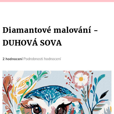
Diamantové malování -
DUHOVÁ SOVA
Průměrné
Podrobnosti hodnocení
2 hodnocení
hodnocení
produktu
je
5,0
z
5
hvězdiček.