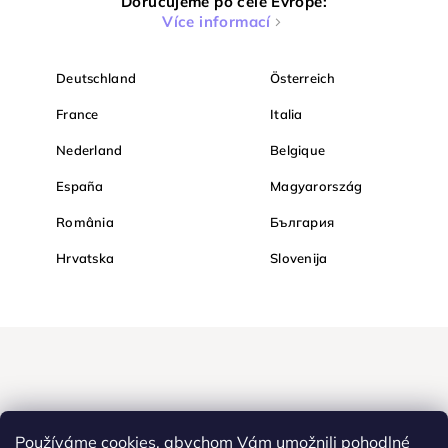
Doručujeme po celé Evropě:
Více informací
Deutschland
Österreich
France
Italia
Nederland
Belgique
España
Magyarország
România
България
Hrvatska
Slovenija
Používáme cookies, abychom Vám umožnili pohodlné