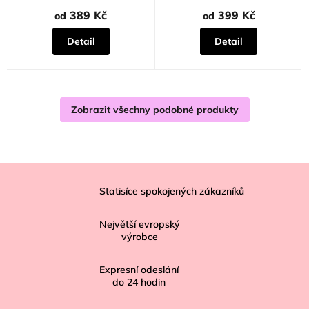
5,0
5,0
z
z
389 Kč
399 Kč
od
od
5
5
hvězdiček.
hvězdiček.
Detail
Detail
Zobrazit všechny podobné produkty
Z
á
Statisíce spokojených zákazníků
p
Největší evropský
a
výrobce
t
í
Expresní odeslání
do
24
hodin