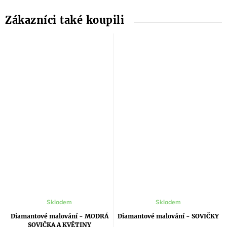
Průměrné
Průměrné
Skladem
Skladem
hodnocení
hodnocení
produktu
produktu
Diamantové malování - MODRÁ
Diamantové malování - SOVIČKY
je
je
SOVIČKA A KVĚTINY