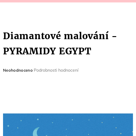
Diamantové malování -
PYRAMIDY EGYPT
Průměrné
Podrobnosti hodnocení
Neohodnoceno
hodnocení
produktu
je
0,0
z
5
hvězdiček.