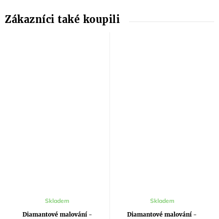
Průměrné
Skladem
Skladem
hodnocení
produktu
Diamantové malování -
Diamantové malování -