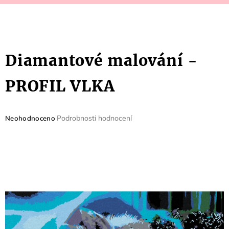
Diamantové malování -
PROFIL VLKA
Průměrné
Podrobnosti hodnocení
Neohodnoceno
hodnocení
produktu
je
0,0
z
5
hvězdiček.