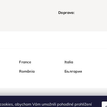
Doprava:
France
Italia
România
България
Nakupujte na Diamondi b
cookies, abychom Vám umožnili pohodlné prohlížení