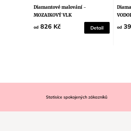
hodnocení
produktu
Diamantové malování -
Diama
je
5,0
MOZAIKOVÝ VLK
VODO
z
5
826 Kč
39
hvězdiček.
od
od
Detail
Z
á
Statisíce spokojených zákazníků
p
a
t
í