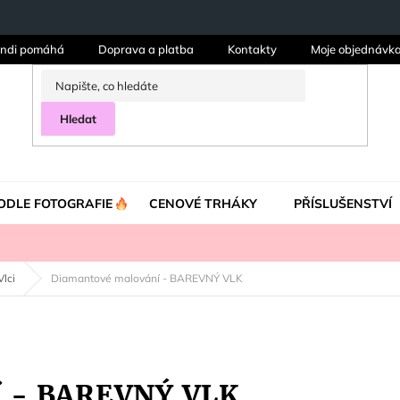
ndi pomáhá
Doprava a platba
Kontakty
Moje objednávk
Hledat
ODLE FOTOGRAFIE
CENOVÉ TRHÁKY
PŘÍSLUŠENSTVÍ
Vlci
Diamantové malování - BAREVNÝ VLK
í - BAREVNÝ VLK