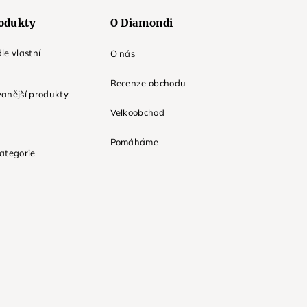
odukty
O Diamondi
le vlastní
O nás
Recenze obchodu
anější produkty
Velkoobchod
Pomáháme
ategorie