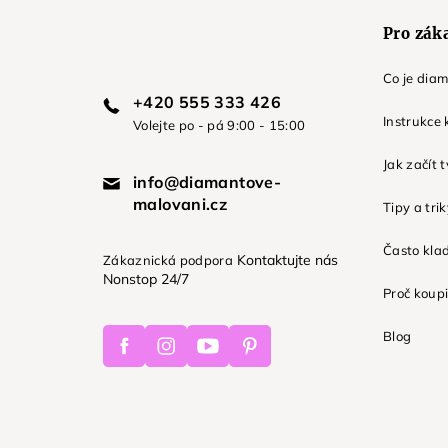
Pro zák
Co je dia
+420 555 333 426
Instrukce 
Volejte po - pá 9:00 - 15:00
Jak začít 
info@diamantove-
malovani.cz
Tipy a tri
Často kla
Kontaktujte nás
Zákaznická podpora
Nonstop 24/7
Proč koupi
Facebook
Instagram
Youtube
Pinterest
Blog