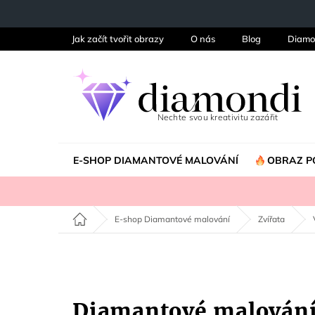
Přejít
na
obsah
Jak začít tvořit obrazy
O nás
Blog
Diamo
E-SHOP DIAMANTOVÉ MALOVÁNÍ
OBRAZ P
Domů
E-shop Diamantové malování
Zvířata
Diamantové malován