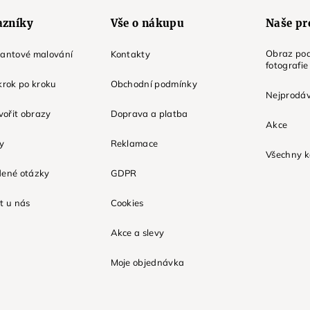
azníky
Vše o nákupu
Naše pr
Obraz pod
mantové malování
Kontakty
fotografie
krok po kroku
Obchodní podmínky
Nejprodáv
tvořit obrazy
Doprava a platba
Akce
ky
Reklamace
Všechny k
dené otázky
GDPR
t u nás
Cookies
Akce a slevy
Moje objednávka