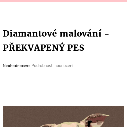
Diamantové malování -
PŘEKVAPENÝ PES
Průměrné
Podrobnosti hodnocení
Neohodnoceno
hodnocení
produktu
je
0,0
z
5
hvězdiček.