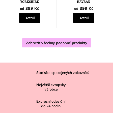
je
YORKSHIRE
HAVRAN
5,0
z
399 Kč
399 Kč
od
od
5
hvězdiček.
Detail
Detail
Zobrazit všechny podobné produkty
Z
á
Statisíce spokojených zákazníků
p
Největší evropský
a
výrobce
t
í
Expresní odeslání
do
24
hodin