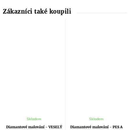
Průměrné
Skladem
Skladem
hodnocení
produktu
Diamantové malování - VESELÝ
Diamantové malování - PES A