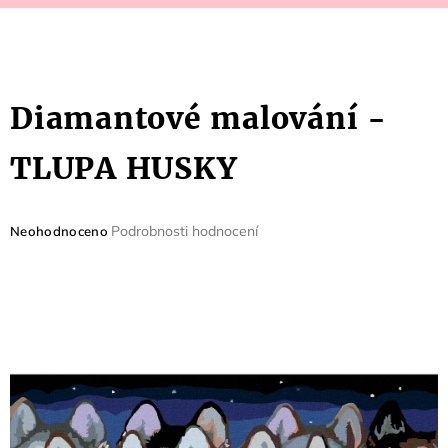
Diamantové malování -
TLUPA HUSKY
Průměrné
Podrobnosti hodnocení
Neohodnoceno
hodnocení
produktu
je
0,0
z
5
hvězdiček.