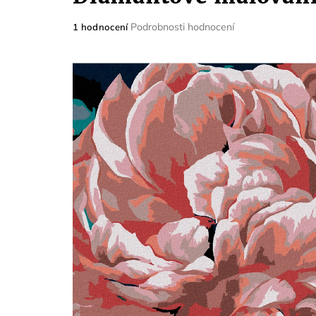
Průměrné
Podrobnosti hodnocení
1 hodnocení
hodnocení
produktu
je
5,0
z
5
hvězdiček.