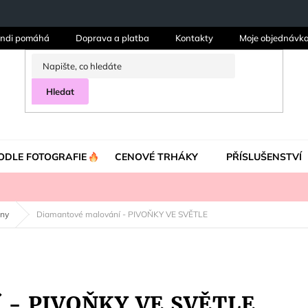
ndi pomáhá
Doprava a platba
Kontakty
Moje objednávk
Hledat
ODLE FOTOGRAFIE
CENOVÉ TRHÁKY
PŘÍSLUŠENSTVÍ
iny
Diamantové malování - PIVOŇKY VE SVĚTLE
í - PIVOŇKY VE SVĚTLE