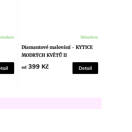
kladem
Skladem
Průměrné
hodnocení
produktu
Diamantové malování - KYTICE
je
5,0
MODRÝCH KVĚTŮ II
z
5
399 Kč
hvězdiček.
od
tail
Detail