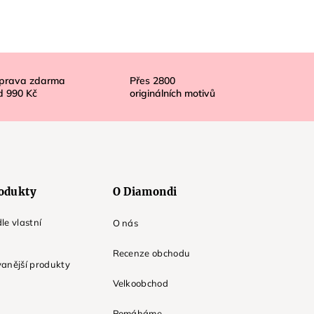
prava zdarma
Přes
2800
d
990 Kč
originálních motivů
odukty
O Diamondi
le vlastní
O nás
Recenze obchodu
anější produkty
Velkoobchod
Pomáháme