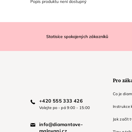
Popis produktu není dostupný
Z
á
Statisíce spokojených zákazníků
p
a
t
í
Pro zák
Co je dia
+420 555 333 426
Instrukce 
Volejte po - pá 9:00 - 15:00
Jak začít 
info@diamantove-
malovani.cz
Tipy a tri