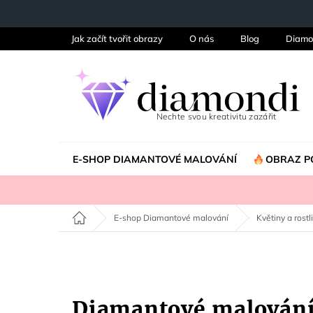
Přejít
na
obsah
Jak začít tvořit obrazy
O nás
Blog
Diamo
E-SHOP DIAMANTOVÉ MALOVÁNÍ
OBRAZ P
Domů
E-shop Diamantové malování
Květiny a rostl
Diamantové malován