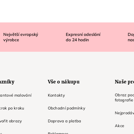
Největší evropský
Expresní odeslání
Do
výrobce
do
24
hodin
na
azníky
Vše o nákupu
Naše pr
Obraz pod
mantové malování
Kontakty
fotografie
krok po kroku
Obchodní podmínky
Nejprodáv
tvořit obrazy
Doprava a platba
Akce
ky
Reklamace