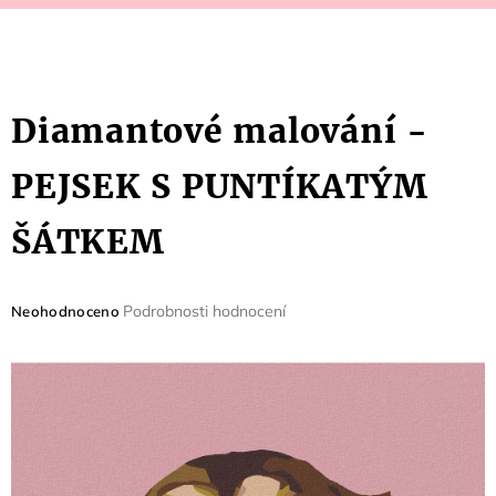
Diamantové malování -
PEJSEK S PUNTÍKATÝM
ŠÁTKEM
Průměrné
Podrobnosti hodnocení
Neohodnoceno
hodnocení
produktu
je
0,0
z
5
hvězdiček.