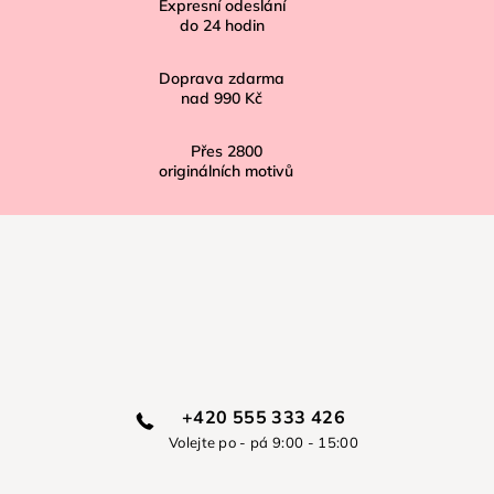
í
Expresní odeslání
do
24
hodin
Doprava zdarma
nad
990 Kč
Přes
2800
originálních motivů
+420 555 333 426
Volejte po - pá 9:00 - 15:00