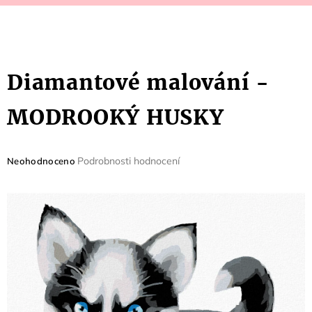
Diamantové malování -
MODROOKÝ HUSKY
Průměrné
Podrobnosti hodnocení
Neohodnoceno
hodnocení
produktu
je
0,0
z
5
hvězdiček.