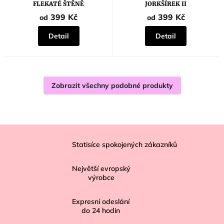
FLEKATÉ ŠTĚNĚ
JORKŠÍREK II
399 Kč
399 Kč
od
od
Detail
Detail
Zobrazit všechny podobné produkty
Z
á
Statisíce spokojených zákazníků
p
Největší evropský
a
výrobce
t
í
Expresní odeslání
do
24
hodin