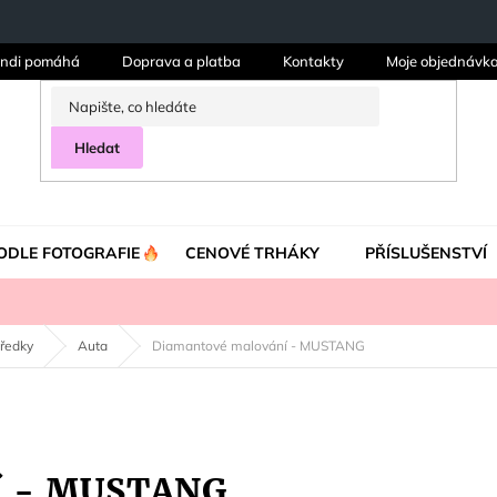
ndi pomáhá
Doprava a platba
Kontakty
Moje objednávk
Hledat
ODLE FOTOGRAFIE
CENOVÉ TRHÁKY
PŘÍSLUŠENSTVÍ
tředky
Auta
Diamantové malování - MUSTANG
í - MUSTANG