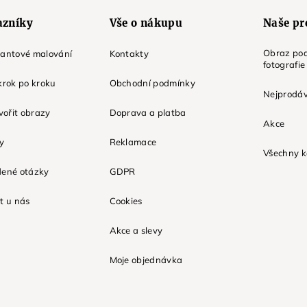
azníky
Vše o nákupu
Naše pr
Obraz pod
mantové malování
Kontakty
fotografie
krok po kroku
Obchodní podmínky
Nejprodáv
tvořit obrazy
Doprava a platba
Akce
ky
Reklamace
Všechny k
dené otázky
GDPR
t u nás
Cookies
Akce a slevy
Moje objednávka