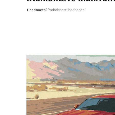
Průměrné
Podrobnosti hodnocení
1 hodnocení
hodnocení
produktu
je
5,0
z
5
hvězdiček.