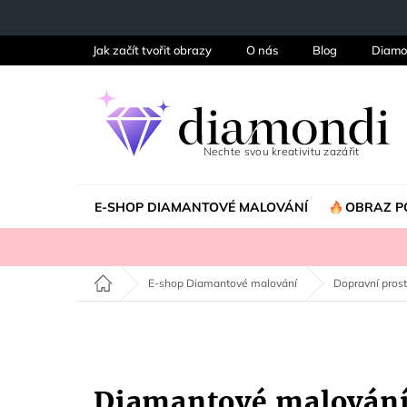
Přejít
na
obsah
Jak začít tvořit obrazy
O nás
Blog
Diamo
E-SHOP DIAMANTOVÉ MALOVÁNÍ
OBRAZ P
Domů
E-shop Diamantové malování
Dopravní pros
Diamantové malován