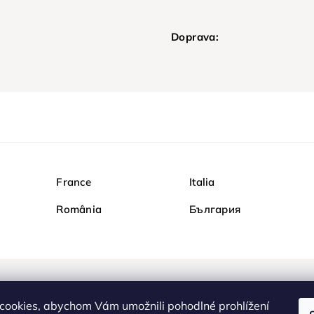
Doprava:
France
Italia
România
България
Nakupujte na Diamondi b
cookies, abychom Vám umožnili pohodlné prohlížení