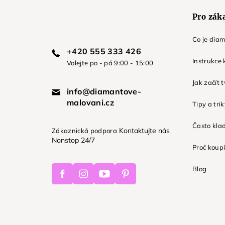
Pro zák
Co je dia
+420 555 333 426
Instrukce 
Volejte po - pá 9:00 - 15:00
Jak začít 
info@diamantove-
malovani.cz
Tipy a tri
Často kla
Kontaktujte nás
Zákaznická podpora
Nonstop 24/7
Proč koupi
Facebook
Instagram
Youtube
Pinterest
Blog