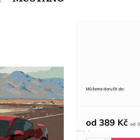
Můžeme doručit do:
od
389 Kč
od
3