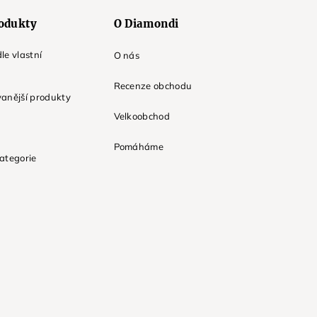
odukty
O Diamondi
le vlastní
O nás
Recenze obchodu
anější produkty
Velkoobchod
Pomáháme
ategorie