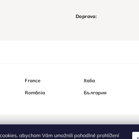
Doprava:
France
Italia
România
България
Nakupujte na Diamondi b
cookies, abychom Vám umožnili pohodlné prohlížení