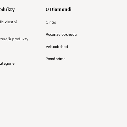
odukty
O Diamondi
le vlastní
O nás
Recenze obchodu
anější produkty
Velkoobchod
Pomáháme
ategorie