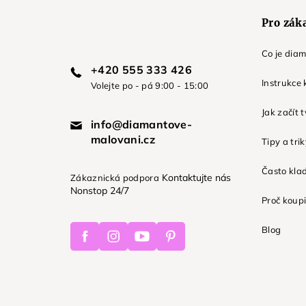
Pro zák
Co je dia
+420 555 333 426
Instrukce 
Volejte po - pá 9:00 - 15:00
Jak začít 
info@diamantove-
malovani.cz
Tipy a tri
Často kla
Kontaktujte nás
Zákaznická podpora
Nonstop 24/7
Proč koupi
Facebook
Instagram
Youtube
Pinterest
Blog