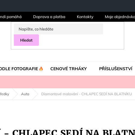
ndi pomáhá
Doprava a platba
Kontakty
Moje objednávk
Hledat
ODLE FOTOGRAFIE
CENOVÉ TRHÁKY
PŘÍSLUŠENSTVÍ
tředky
Auta
Diamantové malování - CHLAPEC SEDÍ NA BLATNÍKU
í - CHLAPEC SEDÍ NA BLAT