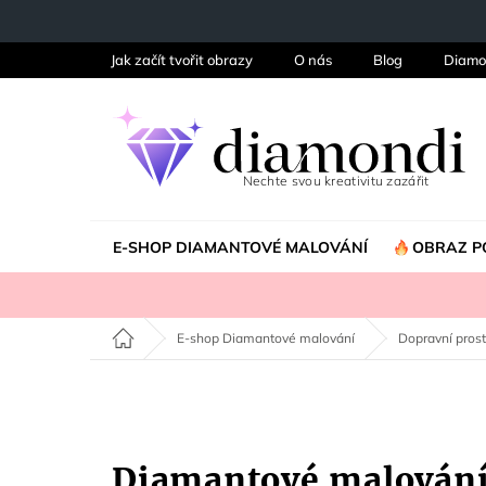
Přejít
na
obsah
Jak začít tvořit obrazy
O nás
Blog
Diamo
E-SHOP DIAMANTOVÉ MALOVÁNÍ
OBRAZ P
Domů
E-shop Diamantové malování
Dopravní pros
Diamantové malován