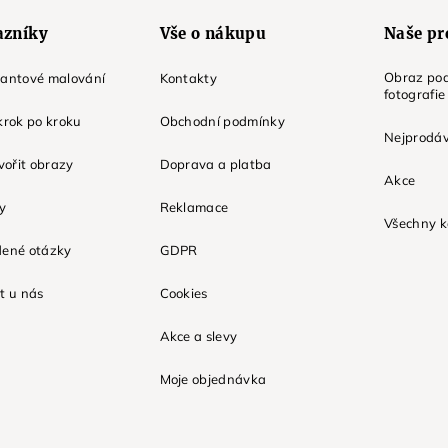
azníky
Vše o nákupu
Naše pr
Obraz pod
mantové malování
Kontakty
fotografie
krok po kroku
Obchodní podmínky
Nejprodáv
tvořit obrazy
Doprava a platba
Akce
ky
Reklamace
Všechny k
dené otázky
GDPR
t u nás
Cookies
Akce a slevy
Moje objednávka