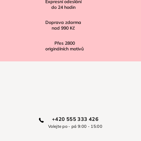
í
Expresní odeslání
do
24
hodin
Doprava zdarma
nad
990 Kč
Přes
2800
originálních motivů
+420 555 333 426
Volejte po - pá 9:00 - 15:00