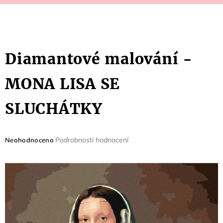
Diamantové malování -
MONA LISA SE
SLUCHÁTKY
Průměrné
Podrobnosti hodnocení
Neohodnoceno
hodnocení
produktu
je
0,0
z
5
hvězdiček.