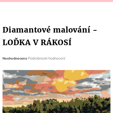
Diamantové malování -
LOĎKA V RÁKOSÍ
Průměrné
Podrobnosti hodnocení
Neohodnoceno
hodnocení
produktu
je
0,0
z
5
hvězdiček.