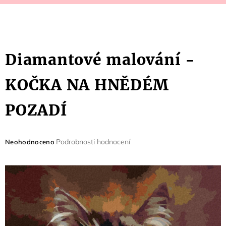
Diamantové malování -
KOČKA NA HNĚDÉM
POZADÍ
Průměrné
Podrobnosti hodnocení
Neohodnoceno
hodnocení
produktu
je
0,0
z
5
hvězdiček.