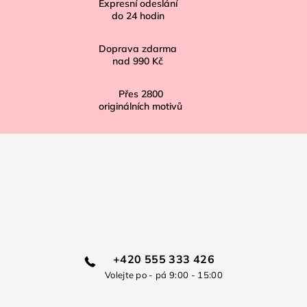
í
Expresní odeslání
do
24
hodin
Doprava zdarma
nad
990 Kč
Přes
2800
originálních motivů
+420 555 333 426
Volejte po - pá 9:00 - 15:00