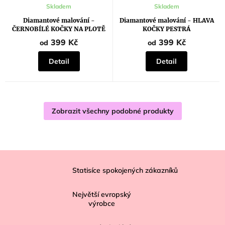
Skladem
Skladem
Diamantové malování -
Diamantové malování - HLAVA
ČERNOBÍLÉ KOČKY NA PLOTĚ
KOČKY PESTRÁ
399 Kč
399 Kč
od
od
Detail
Detail
Zobrazit všechny podobné produkty
Z
á
Statisíce spokojených zákazníků
p
Největší evropský
a
výrobce
t