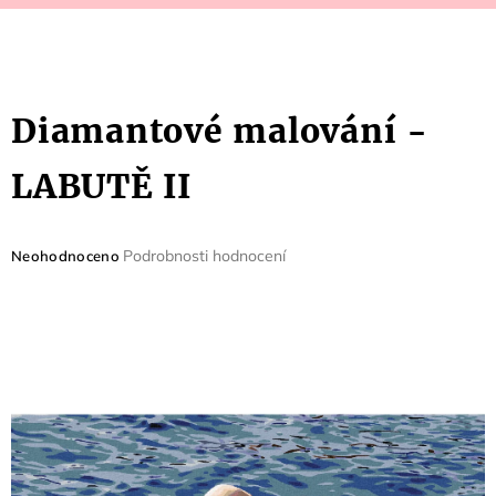
Diamantové malování -
LABUTĚ II
Průměrné
Podrobnosti hodnocení
Neohodnoceno
hodnocení
produktu
je
0,0
z
5
hvězdiček.