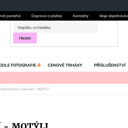
ndi pomáhá
Doprava a platba
Kontakty
Moje objednávk
Hledat
ODLE FOTOGRAFIE
CENOVÉ TRHÁKY
PŘÍSLUŠENSTVÍ
Diamantové malování - MOTÝLI
í - MOTÝLI