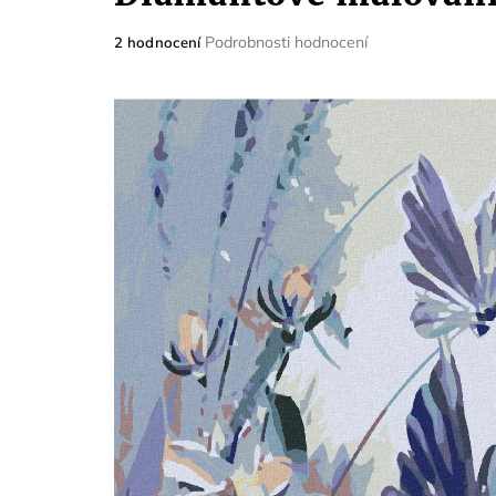
Průměrné
Podrobnosti hodnocení
2 hodnocení
hodnocení
produktu
je
5,0
z
5
hvězdiček.