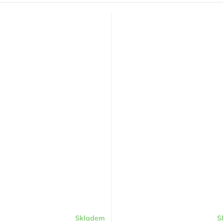
Skladem
S
né