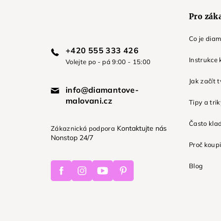
Pro zák
Co je dia
+420 555 333 426
Instrukce 
Volejte po - pá 9:00 - 15:00
Jak začít 
info@diamantove-
malovani.cz
Tipy a tri
Často kla
Kontaktujte nás
Zákaznická podpora
Nonstop 24/7
Proč koupi
Facebook
Instagram
Youtube
Pinterest
Blog