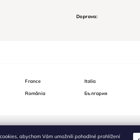
Doprava:
France
Italia
România
България
Nakupujte na Diamondi b
cookies, abychom Vám umožnili pohodlné prohlížení