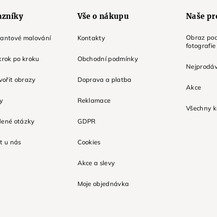
azníky
Vše o nákupu
Naše pr
Obraz pod
mantové malování
Kontakty
fotografie
krok po kroku
Obchodní podmínky
Nejprodáv
tvořit obrazy
Doprava a platba
Akce
ky
Reklamace
Všechny k
dené otázky
GDPR
t u nás
Cookies
Akce a slevy
Moje objednávka