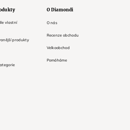
odukty
O Diamondi
le vlastní
O nás
Recenze obchodu
anější produkty
Velkoobchod
Pomáháme
ategorie