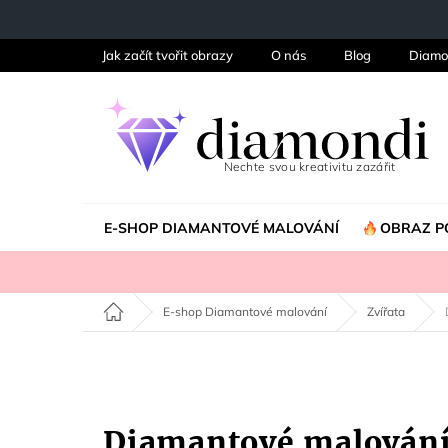
Přejít
na
obsah
Jak začít tvořit obrazy
O nás
Blog
Diamo
E-SHOP DIAMANTOVÉ MALOVÁNÍ
OBRAZ P
Domů
E-shop Diamantové malování
Zvířata
Diamantové malován