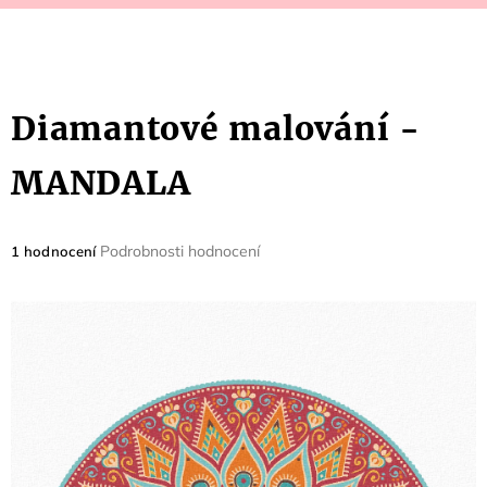
Diamantové malování -
MANDALA
Průměrné
Podrobnosti hodnocení
1 hodnocení
hodnocení
produktu
je
5,0
z
5
hvězdiček.