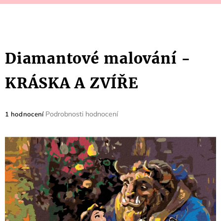
Diamantové malování -
KRÁSKA A ZVÍŘE
Průměrné
Podrobnosti hodnocení
1 hodnocení
hodnocení
produktu
je
5,0
z
5
hvězdiček.