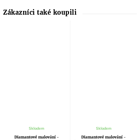
Průměrné
Skladem
Skladem
hodnocení
produktu
Diamantové malování -
Diamantové malování -