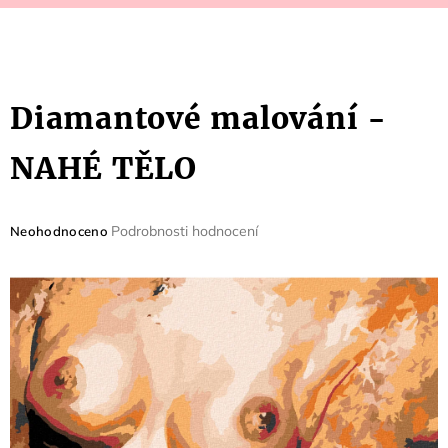
Diamantové malování -
NAHÉ TĚLO
Průměrné
Podrobnosti hodnocení
Neohodnoceno
hodnocení
produktu
je
0,0
z
5
hvězdiček.