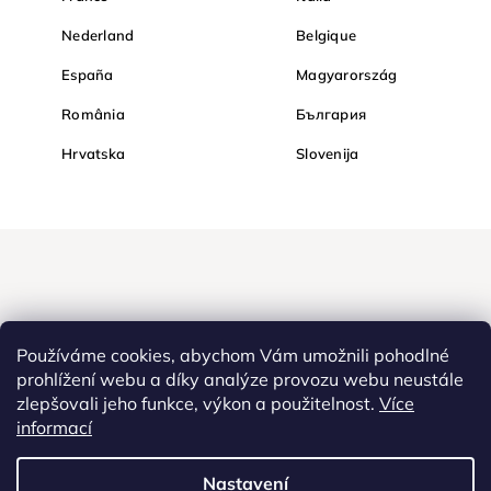
Nederland
Belgique
España
Magyarország
România
България
Hrvatska
Slovenija
Používáme cookies, abychom Vám umožnili pohodlné
prohlížení webu a díky analýze provozu webu neustále
zlepšovali jeho funkce, výkon a použitelnost.
Více
Nakupujte na Diamondi bezpečně a bez obav. Díky HTTPS
informací
protokolu jsou Vaše citlivá data v naprostém bezpečí, veškeré
informace mezi prohlížečem a serverem se přenášejí v zašifrované
Nastavení
podobě.