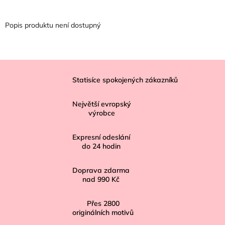
Popis produktu není dostupný
Z
á
Statisíce spokojených zákazníků
p
Největší evropský
a
výrobce
t
í
Expresní odeslání
do
24
hodin
Doprava zdarma
nad
990 Kč
Přes
2800
originálních motivů