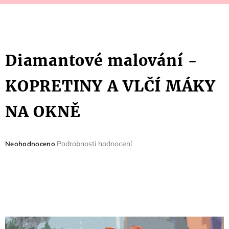
Diamantové malování -
KOPRETINY A VLČÍ MÁKY
NA OKNĚ
Průměrné
Podrobnosti hodnocení
Neohodnoceno
hodnocení
produktu
je
0,0
z
5
hvězdiček.