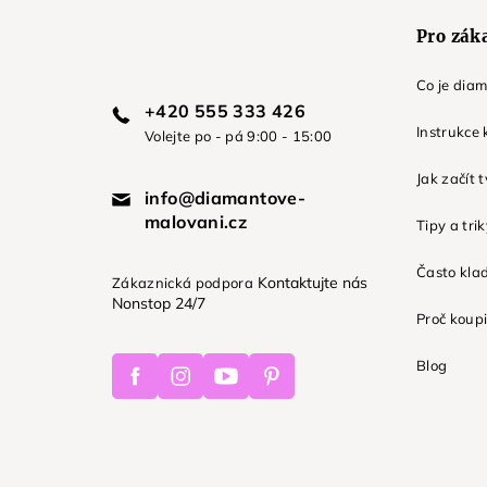
Pro zák
Co je dia
+420 555 333 426
Instrukce 
Volejte po - pá 9:00 - 15:00
Jak začít 
info@diamantove-
malovani.cz
Tipy a tri
Často kla
Kontaktujte nás
Zákaznická podpora
Nonstop 24/7
Proč koupi
Facebook
Instagram
Youtube
Pinterest
Blog