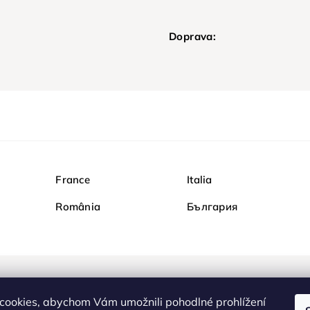
Doprava:
France
Italia
România
България
Nakupujte na Diamondi b
cookies, abychom Vám umožnili pohodlné prohlížení