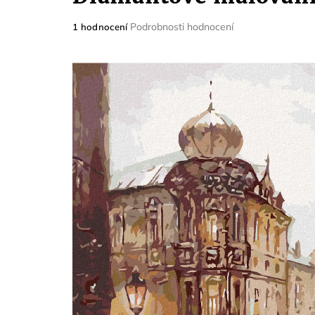
Průměrné
Podrobnosti hodnocení
1 hodnocení
hodnocení
produktu
je
5,0
z
5
hvězdiček.