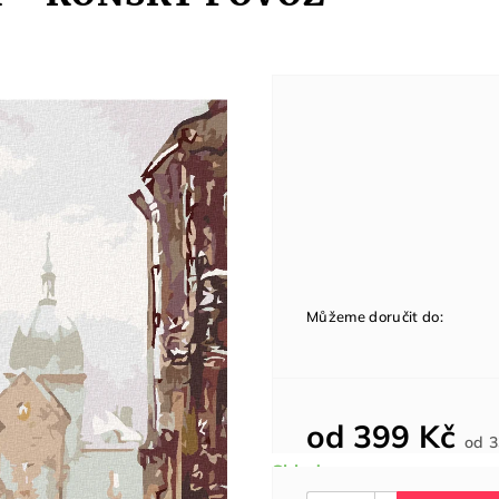
Můžeme doručit do:
od
399 Kč
od
3