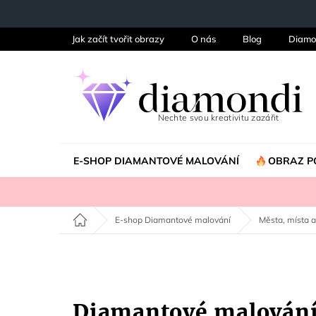
Přejít
na
obsah
Jak začít tvořit obrazy
O nás
Blog
Diamo
E-SHOP DIAMANTOVÉ MALOVÁNÍ
OBRAZ P
Domů
E-shop Diamantové malování
Města, místa a
Diamantové malován