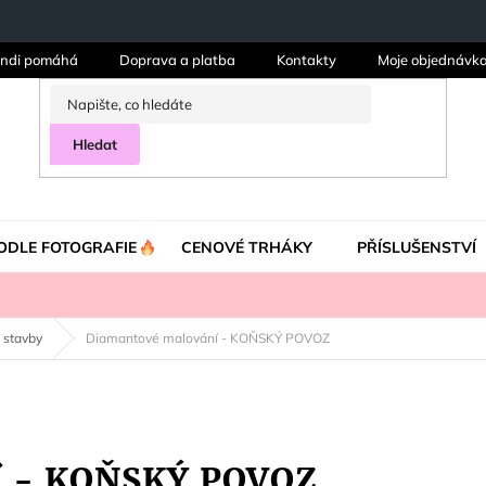
ndi pomáhá
Doprava a platba
Kontakty
Moje objednávk
Hledat
ODLE FOTOGRAFIE
CENOVÉ TRHÁKY
PŘÍSLUŠENSTVÍ
 stavby
Diamantové malování - KOŇSKÝ POVOZ
í - KOŇSKÝ POVOZ