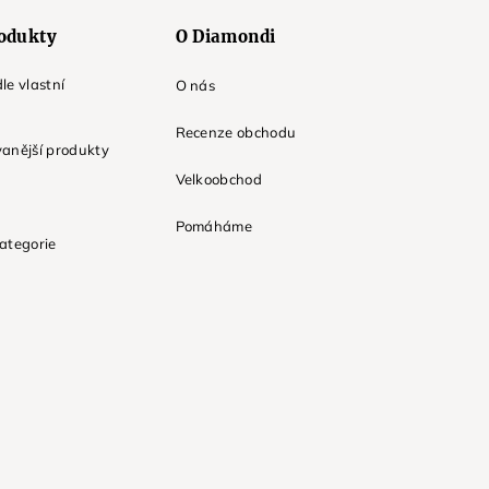
odukty
O Diamondi
le vlastní
O nás
Recenze obchodu
anější produkty
Velkoobchod
Pomáháme
ategorie