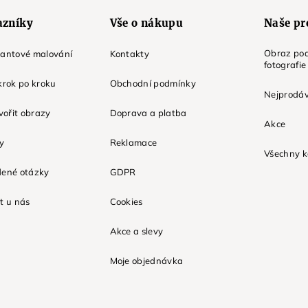
azníky
Vše o nákupu
Naše pr
Obraz pod
mantové malování
Kontakty
fotografie
krok po kroku
Obchodní podmínky
Nejprodáv
tvořit obrazy
Doprava a platba
Akce
ky
Reklamace
Všechny k
dené otázky
GDPR
t u nás
Cookies
Akce a slevy
Moje objednávka