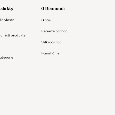
odukty
O Diamondi
le vlastní
O nás
Recenze obchodu
anější produkty
Velkoobchod
Pomáháme
ategorie