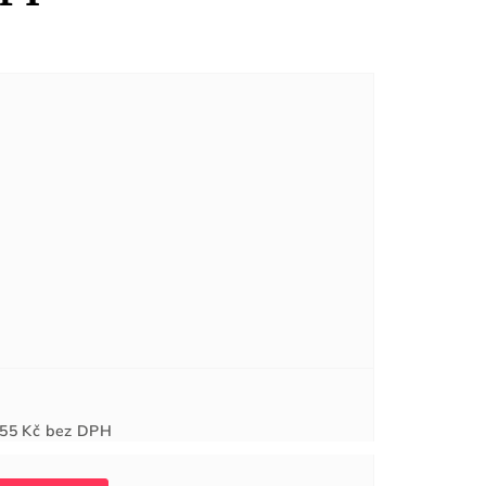
Měrná
55 Kč
bez DPH
cena: