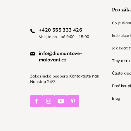
Pro zák
Co je dia
+420 555 333 426
Instrukce 
Volejte po - pá 9:00 - 15:00
Jak začít 
info@diamantove-
malovani.cz
Tipy a tri
Často kla
Kontaktujte nás
Zákaznická podpora
Nonstop 24/7
Proč koupi
Facebook
Instagram
Youtube
Pinterest
Blog