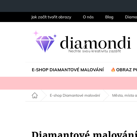
Přejít
na
obsah
Jak začít tvořit obrazy
O nás
Blog
Diamo
E-SHOP DIAMANTOVÉ MALOVÁNÍ
OBRAZ P
Domů
E-shop Diamantové malování
Města, místa a
Diamantové malová