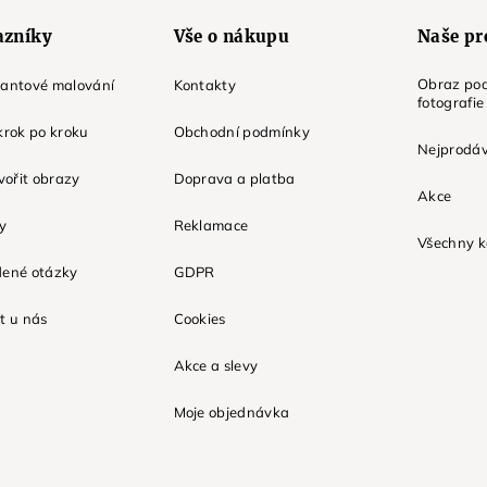
azníky
Vše o nákupu
Naše pr
Obraz pod
mantové malování
Kontakty
fotografie
krok po kroku
Obchodní podmínky
Nejprodáv
tvořit obrazy
Doprava a platba
Akce
ky
Reklamace
Všechny k
dené otázky
GDPR
t u nás
Cookies
Akce a slevy
Moje objednávka