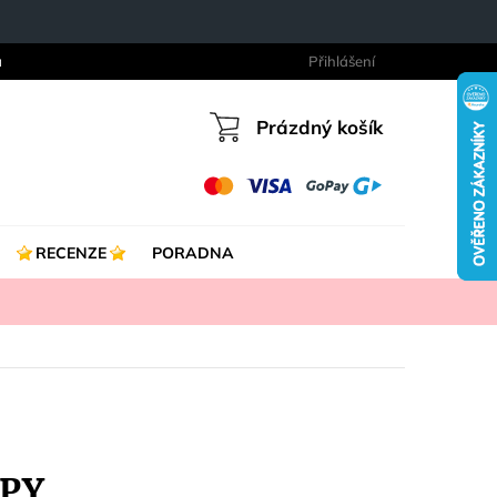
a
Přihlášení
Prázdný košík
Nákupní
košík
RECENZE
PORADNA
APY