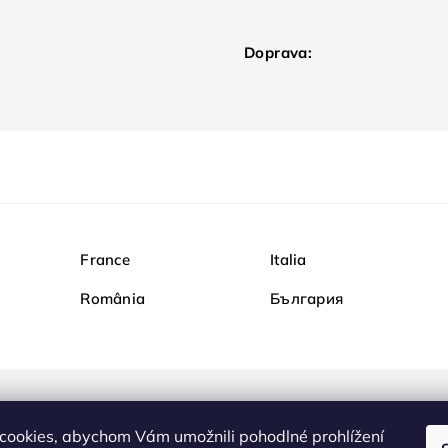
Doprava:
France
Italia
România
България
Nakupujte na Diamondi b
cookies, abychom Vám umožnili pohodlné prohlížení