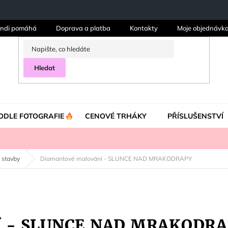
ndi pomáhá
Doprava a platba
Kontakty
Moje objednávk
Hledat
ODLE FOTOGRAFIE
CENOVÉ TRHÁKY
PŘÍSLUŠENSTVÍ
 stavby
Diamantové malování - SLUNCE NAD MRAKODRAPY
ní - SLUNCE NAD MRAKODR