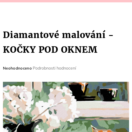
Diamantové malování -
KOČKY POD OKNEM
Průměrné
Podrobnosti hodnocení
Neohodnoceno
hodnocení
produktu
je
0,0
z
5
hvězdiček.