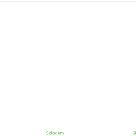
Skladem
S
né