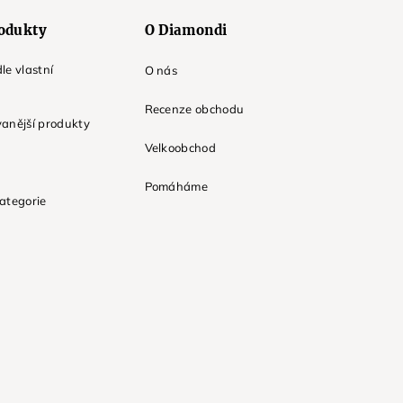
odukty
O Diamondi
le vlastní
O nás
Recenze obchodu
anější produkty
Velkoobchod
Pomáháme
ategorie