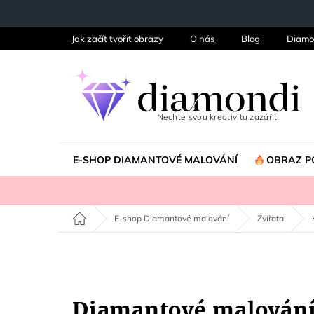
Přejít
na
obsah
Jak začít tvořit obrazy
O nás
Blog
Diamo
E-SHOP DIAMANTOVÉ MALOVÁNÍ
OBRAZ P
Domů
E-shop Diamantové malování
Zvířata
Diamantové malován