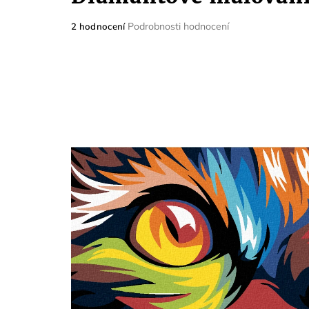
Průměrné
Podrobnosti hodnocení
2 hodnocení
hodnocení
produktu
je
5,0
z
5
hvězdiček.