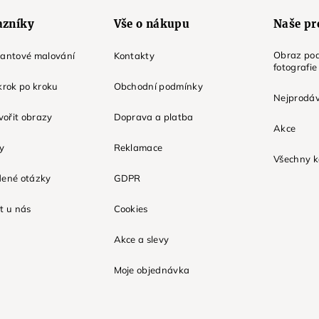
azníky
Vše o nákupu
Naše pr
Obraz pod
mantové malování
Kontakty
fotografie
krok po kroku
Obchodní podmínky
Nejprodáv
tvořit obrazy
Doprava a platba
Akce
ky
Reklamace
Všechny k
dené otázky
GDPR
t u nás
Cookies
Akce a slevy
Moje objednávka