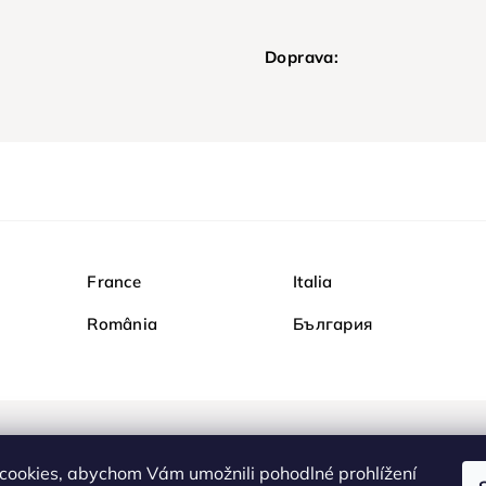
Doprava:
France
Italia
România
България
Nakupujte na Diamondi b
cookies, abychom Vám umožnili pohodlné prohlížení