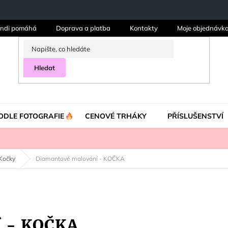
ndi pomáhá
Doprava a platba
Kontakty
Moje objednávk
Hledat
ODLE FOTOGRAFIE
CENOVÉ TRHÁKY
PŘÍSLUŠENSTVÍ
Kočky
Diamantové malování - KOČKA
í - KOČKA