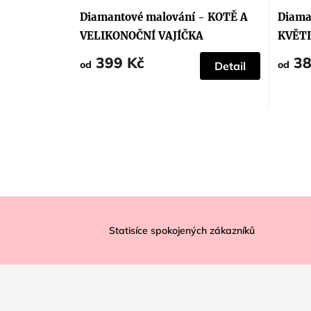
hodnoc
produk
Diamantové malování - KOTĚ A
Diama
je
5,0
VELIKONOČNÍ VAJÍČKA
KVĚT
z
5
399 Kč
38
hvězdič
od
od
Detail
Z
á
Statisíce spokojených zákazníků
p
a
t
í