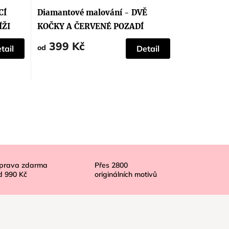
CÍ
Diamantové malování - DVĚ
ÍŽI
KOČKY A ČERVENÉ POZADÍ
399 Kč
od
tail
Detail
prava zdarma
Přes
2800
d
990 Kč
originálních motivů