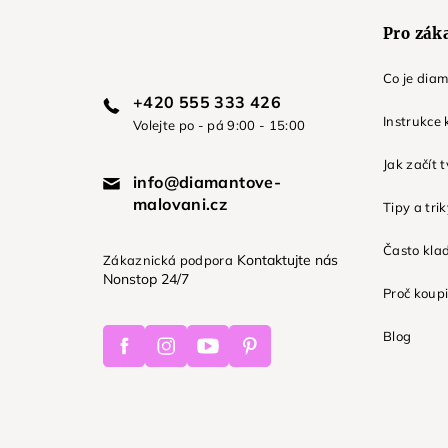
Pro zák
Co je dia
+420 555 333 426
Instrukce 
Volejte po - pá 9:00 - 15:00
Jak začít 
info@diamantove-
malovani.cz
Tipy a tri
Často kla
Kontaktujte nás
Zákaznická podpora
Nonstop 24/7
Proč koupi
Facebook
Instagram
Youtube
Pinterest
Blog