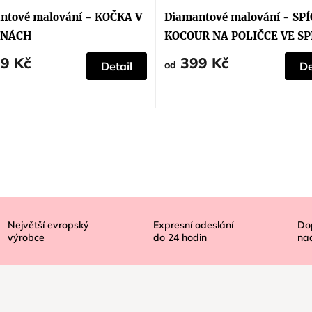
ení
tu
ntové malování - KOČKA V
Diamantové malování - SPÍ
INÁCH
KOCOUR NA POLIČCE VE SP
9 Kč
399 Kč
ek.
od
Detail
De
Největší evropský
Expresní odeslání
Do
výrobce
do
24
hodin
na