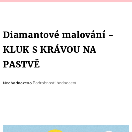
Diamantové malování -
KLUK S KRÁVOU NA
PASTVĚ
Průměrné
Podrobnosti hodnocení
Neohodnoceno
hodnocení
produktu
je
0,0
z
5
hvězdiček.