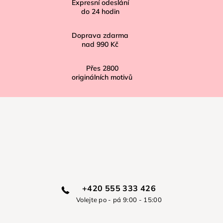
í
Expresní odeslání
do
24
hodin
Doprava zdarma
nad
990 Kč
Přes
2800
originálních motivů
+420 555 333 426
Volejte po - pá 9:00 - 15:00