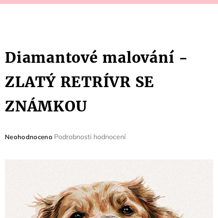
Diamantové malování -
ZLATÝ RETRÍVR SE
ZNÁMKOU
Průměrné
Podrobnosti hodnocení
Neohodnoceno
hodnocení
produktu
je
0,0
z
5
hvězdiček.