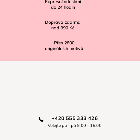
í
Expresní odeslání
do
24
hodin
Doprava zdarma
nad
990 Kč
Přes
2800
originálních motivů
+420 555 333 426
Volejte po - pá 9:00 - 15:00