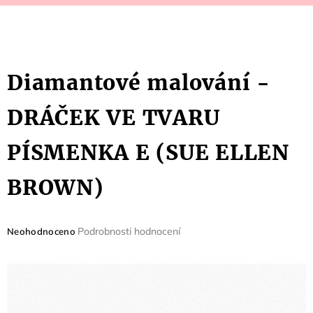
Diamantové malování -
DRÁČEK VE TVARU
PÍSMENKA E (SUE ELLEN
BROWN)
Průměrné
Podrobnosti hodnocení
Neohodnoceno
hodnocení
produktu
je
0,0
z
5