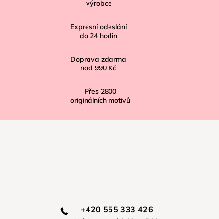
výrobce
t
í
Expresní odeslání
do
24
hodin
Doprava zdarma
nad
990 Kč
Přes
2800
originálních motivů
+420 555 333 426