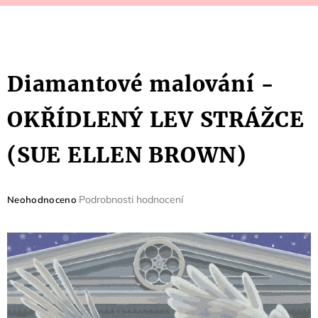
Diamantové malování -
OKŘÍDLENÝ LEV STRÁŽCE
(SUE ELLEN BROWN)
Průměrné
Podrobnosti hodnocení
Neohodnoceno
hodnocení
produktu
je
0,0
z
5
hvězdiček.