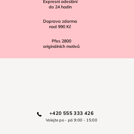
í
Expresní odeslání
do
24
hodin
Doprava zdarma
nad
990 Kč
Přes
2800
originálních motivů
+420 555 333 426
Volejte po - pá 9:00 - 15:00