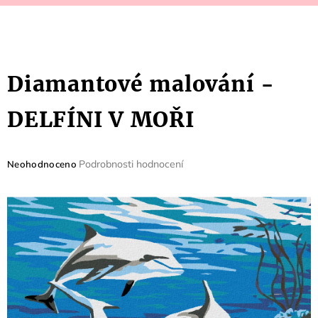
Diamantové malování -
DELFÍNI V MOŘI
Průměrné
Podrobnosti hodnocení
Neohodnoceno
hodnocení
produktu
je
0,0
z
5
hvězdiček.